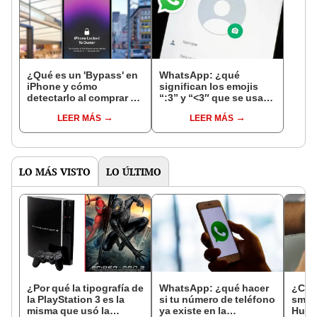
¿Qué es un 'Bypass' en
WhatsApp: ¿qué
iPhone y cómo
significan los emojis
detectarlo al comprar un
“:3” y “<3″ que se usan
celular de Apple usado?
en los chats?
LEER MÁS
LEER MÁS
LO MÁS VISTO
LO ÚLTIMO
¿Por qué la tipografía de
WhatsApp: ¿qué hacer
¿Cóm
la PlayStation 3 es la
si tu número de teléfono
smar
misma que usó la
ya existe en la
Huaw