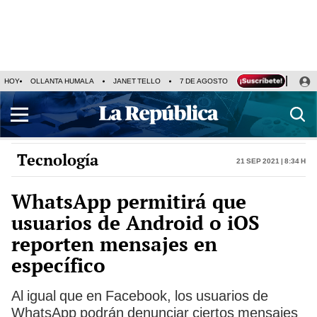
HOY
OLLANTA HUMALA
JANET TELLO
7 DE AGOSTO
TINKA RESULTADOS
Tecnología
21 Sep 2021 | 8:34 h
WhatsApp permitirá que
usuarios de Android o iOS
reporten mensajes en
específico
Al igual que en Facebook, los usuarios de
WhatsApp podrán denunciar ciertos mensajes