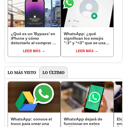
¿Qué es un 'Bypass' en
WhatsApp: ¿qué
iPhone y cómo
significan los emojis
detectarlo al comprar un
“:3” y “<3″ que se usan
celular de Apple usado?
en los chats?
LEER MÁS
LEER MÁS
LO MÁS VISTO
LO ÚLTIMO
WhatsApp: conoce el
WhatsApp dejará de
Elon 
truco para crear una
funcionar en estos
enorm