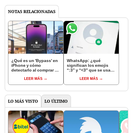
NOTAS RELACIONADAS
¿Qué es un 'Bypass' en
WhatsApp: ¿qué
iPhone y cómo
significan los emojis
detectarlo al comprar un
“:3” y “<3″ que se usan
celular de Apple usado?
en los chats?
LEER MÁS
LEER MÁS
LO MÁS VISTO
LO ÚLTIMO