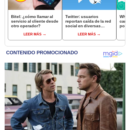
Bitel: ¿cómo llamar al
Twitter: usuarios
What
servicio al cliente desde
reportan caída de la red
cambi
otro operador?
social en diversas
por u
partes del mundo
rosad
LEER MÁS
LEER MÁS