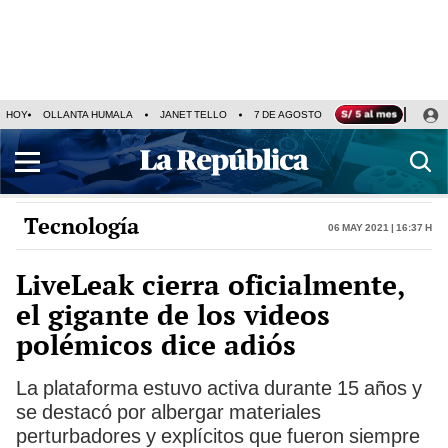
HOY
OLLANTA HUMALA
JANET TELLO
7 DE AGOSTO
TINKA RESULTADOS
Tecnología
06 May 2021 | 16:37 h
LiveLeak cierra oficialmente,
el gigante de los videos
polémicos dice adiós
La plataforma estuvo activa durante 15 años y
se destacó por albergar materiales
perturbadores y explícitos que fueron siempre