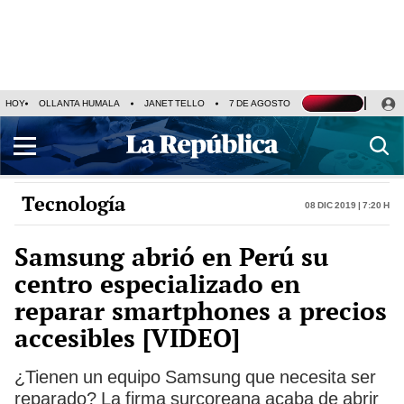
HOY
OLLANTA HUMALA
JANET TELLO
7 DE AGOSTO
TINKA RESULTADOS
Tecnología
08 Dic 2019 | 7:20 h
Samsung abrió en Perú su
centro especializado en
reparar smartphones a precios
accesibles [VIDEO]
¿Tienen un equipo Samsung que necesita ser
reparado? La firma surcoreana acaba de abrir