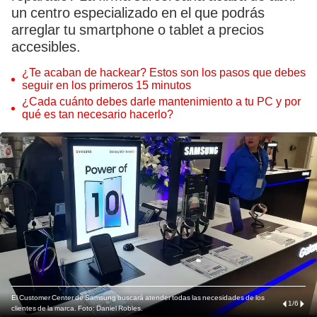
un centro especializado en el que podrás
arreglar tu smartphone o tablet a precios
accesibles.
¿Te acaban de hackear? Estos son los pasos que debes
seguir en los primeros 15 minutos
¿Cada cuánto debes darle mantenimiento a tu PC y por
qué es tan necesario hacerlo?
El Customer Center de Samsung buscará atender todas las necesidades de los
1
/
6
clientes de la marca. Foto: Daniel Robles.