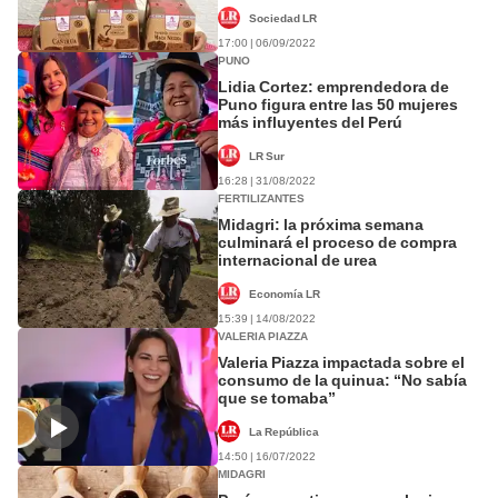
Perú?
Sociedad LR
17:00 | 06/09/2022
PUNO
Lidia Cortez: emprendedora de
Puno figura entre las 50 mujeres
más influyentes del Perú
LR Sur
16:28 | 31/08/2022
FERTILIZANTES
Midagri: la próxima semana
culminará el proceso de compra
internacional de urea
Economía LR
15:39 | 14/08/2022
VALERIA PIAZZA
Valeria Piazza impactada sobre el
consumo de la quinua: “No sabía
que se tomaba”
La República
14:50 | 16/07/2022
MIDAGRI