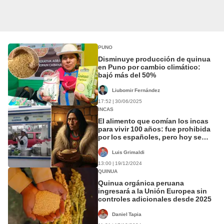
PUNO
Disminuye producción de quinua
en Puno por cambio climático:
bajó más del 50%
Liubomir Fernández
17:52 | 30/06/2025
INCAS
El alimento que comían los incas
para vivir 100 años: fue prohibida
por los españoles, pero hoy se
vende en Lima por S/1.50
Luis Grimaldi
13:00 | 19/12/2024
QUINUA
Quinua orgánica peruana
ingresará a la Unión Europea sin
controles adicionales desde 2025
Daniel Tapia