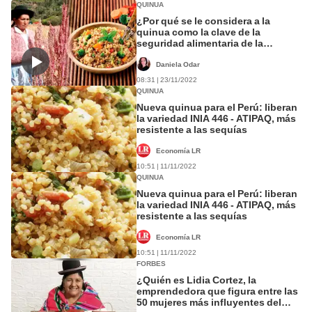
QUINUA
¿Por qué se le considera a la
quinua como la clave de la
seguridad alimentaria de la
humanidad?
Daniela Odar
08:31 | 23/11/2022
QUINUA
Nueva quinua para el Perú: liberan
la variedad INIA 446 - ATIPAQ, más
resistente a las sequías
Economía LR
10:51 | 11/11/2022
QUINUA
Nueva quinua para el Perú: liberan
la variedad INIA 446 - ATIPAQ, más
resistente a las sequías
Economía LR
10:51 | 11/11/2022
FORBES
¿Quién es Lidia Cortez, la
emprendedora que figura entre las
50 mujeres más influyentes del