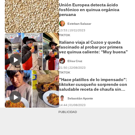
Unión Europea detecta ácido
fosfónico en quinua orgánica
peruana
Esteban Salazar
13:53 | 10/11/2023
TIKTOK
Italiano viaja al Cuzco y queda
fascinado al probar por primera
vez quinua caliente: “Muy buena”
Elisa Cruz
21:50 | 22/08/2023
TIKTOK
"Hace platillos de lo impensado":
tiktoker cusqueño sorprende con
saludable receta de chaufa sin
arroz
Sebastián Aponte
14:44 | 01/08/2023