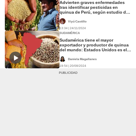
Advierten graves enfermedades
tras identificar pesticidas en
quinua de Perú, según estudio de
la UP y San Marcos
Viyú Castillo
13:34 | 24/11/2024
SUDAMÉRICA
Sudamérica tiene el mayor
exportador y productor de quinua
del mundo: Estados Unidos es el
principal comprador
Daniela Magallanes
19:54 | 20/08/2024