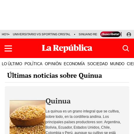
HOY
UNIVERSITARIO VS SPORTING CRISTAL
SINUANO RESULTADOS HOY
CA
LO ÚLTIMO
POLÍTICA
OPINIÓN
ECONOMÍA
SOCIEDAD
MUNDO
CIE
Últimas noticias sobre Quinua
Quinua
La quinua es un grano integral que se cultiva,
sobre todo, en la cordillera andina. Los
principales países productores son: Argentina,
Bolivia, Ecuador, Estados Unidos, Chile,
Colombia y Perú, aunque su cultivo se está