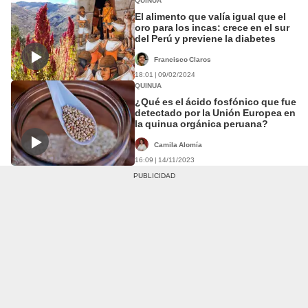
QUINUA
El alimento que valía igual que el
oro para los incas: crece en el sur
del Perú y previene la diabetes
Francisco Claros
18:01 | 09/02/2024
QUINUA
¿Qué es el ácido fosfónico que fue
detectado por la Unión Europea en
la quinua orgánica peruana?
Camila Alomía
16:09 | 14/11/2023