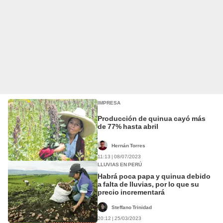
IMPRESA
Producción de quinua cayó más
de 77% hasta abril
Hernán Torres
11:13 | 08/07/2023
LLUVIAS EN PERÚ
Habrá poca papa y quinua debido
a falta de lluvias, por lo que su
precio incrementará
Steffano Trinidad
20:12 | 25/03/2023