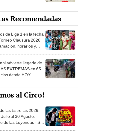
tas Recomendadas
os de Liga 1 en la fecha
 Torneo Clausura 2026:
amación, horarios y
 ver
hi advierte llegada de
IAS EXTREMAS en 65
ncias desde HOY
mos al Circo!
de las Estrellas 2026:
 Julio al 30 Agosto.
e de las Leyendas - San
l