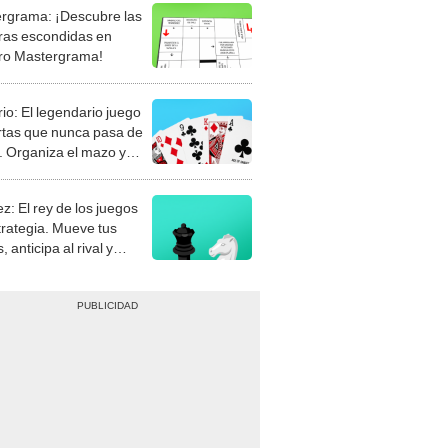
rgrama: ¡Descubre las
ras escondidas en
ro Mastergrama!
rio: El legendario juego
rtas que nunca pasa de
 Organiza el mazo y
stra tu habilidad.
z: El rey de los juegos
trategia. Mueve tus
, anticipa al rival y
gue el jaque mate.