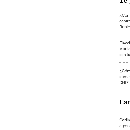
Te 
¿Cómo
contra
Reni
Elecc
Munic
con tu
miemb
de oct
¿Cómo
la O
denun
DNI?
Car
Carlin
agost