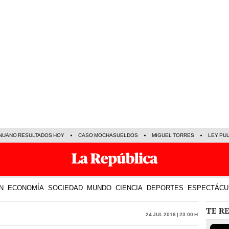
NUANO RESULTADOS HOY
CASO MOCHASUELDOS
MIGUEL TORRES
LEY PU
N
ECONOMÍA
SOCIEDAD
MUNDO
CIENCIA
DEPORTES
ESPECTÁCU
TE R
24 Jul 2016 | 23:00 h