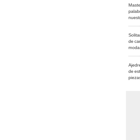
Maste
palab
nuest
Solita
de ca
moda.
demue
Ajedre
de es
piezas
consi