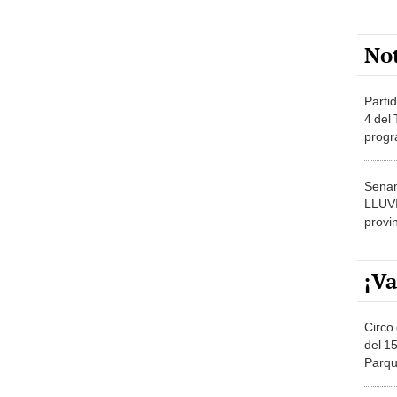
No
Partid
4 del
progr
dónde
Senam
LLUV
provi
¡Va
Circo 
del 15
Parqu
Migue