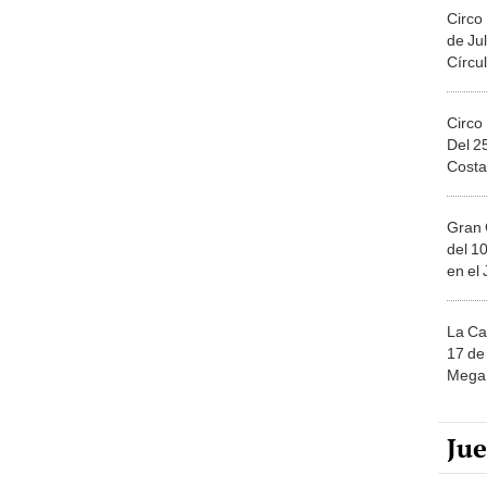
Circo
de Jul
Círcul
Circo
Del 2
Costa
Gran 
del 10
en el
La Ca
17 de 
Mega 
Ju