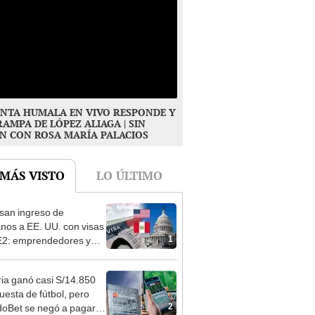
NTA HUMALA EN VIVO RESPONDE Y
RAMPA DE LÓPEZ ALIAGA | SIN
N CON ROSA MARÍA PALACIOS
 MÁS VISTO
LO ÚLTIMO
san ingreso de
nos a EE. UU. con visas
1
E2: emprendedores y
 serían los más
iciados
ia ganó casi S/14.850
uesta de fútbol, pero
2
oBet se negó a pagar: