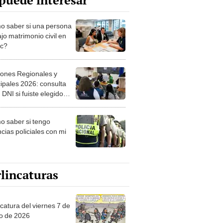
puede interesar
 saber si una persona
jo matrimonio civil en
ec?
iones Regionales y
ipales 2026: consulta
 DNI si fuiste elegido
ro de mesa para este 4
ubre en el link oficial de
 saber si tengo
NPE
cias policiales con mi
lincaturas
catura del viernes 7 de
o de 2026