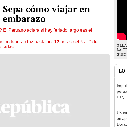
 Sepa cómo viajar en
u embarazo
 El Peruano aclara si hay feriado largo tras el
ao no tendrán luz hasta por 12 horas del 5 al 7 de
OLLA
ectadas
LA T
GUIO
LO
Impul
perua
E1 y 
pymes
benef
Usuar
en ap
Dorad