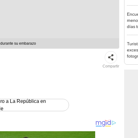
Indec
con m
Encue
menor
días 
sujet
PNP b
Turis
 durante su embarazo
exces
fotog
en Cu
Compartir
recup
ero a La República en
le