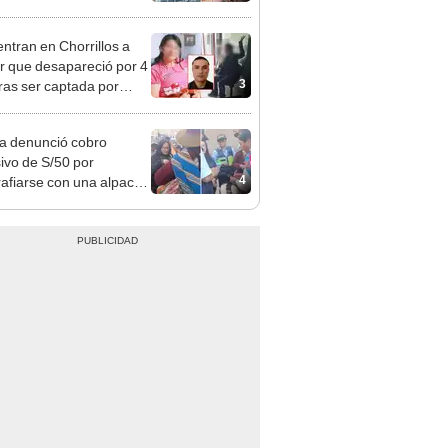
opi multó a la empresa
ás de S/ 19.000
ntran en Chorrillos a
 que desapareció por 4
3
tras ser captada por
o que conoció en Roblox:
usca al implicado
ta denunció cobro
ivo de S/50 por
4
rafiarse con una alpaca
sco: serenazgo
eró el dinero