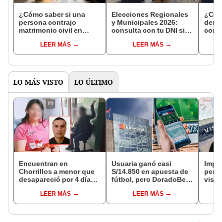
¿Cómo saber si una
Elecciones Regionales
¿Cóm
persona contrajo
y Municipales 2026:
denun
matrimonio civil en
consulta con tu DNI si
con 
Reniec?
fuiste elegido miembro
LEER MÁS
LEER MÁS
de mesa para este 4 de
octubre en el link oficial
de la ONPE
LO MÁS VISTO
LO ÚLTIMO
Encuentran en
Usuaria ganó casi
Impu
Chorrillos a menor que
S/14.850 en apuesta de
perua
desapareció por 4 días
fútbol, pero DoradoBet
visas
tras ser captada por
se negó a pagar:
empr
LEER MÁS
LEER MÁS
sujeto que conoció en
Indecopi multó a la
pyme
Roblox: PNP busca al
empresa con más de S/
bene
implicado
19.000