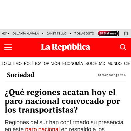
HOY
OLLANTA HUMALA
JANET TELLO
7 DE AGOSTO
TINKA RESULTADOS
LO ÚLTIMO
POLÍTICA
OPINIÓN
ECONOMÍA
SOCIEDAD
MUNDO
CIE
Sociedad
14 May 2025 | 7:21 h
¿Qué regiones acatan hoy el
paro nacional convocado por
los transportistas?
Regiones del sur han confirmado su presencia
en este
paro nacional
en respaldo a los