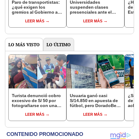
Paro de transportistas:
Universidades
¿Habr
¿qué exigen los
suspenden clases
de m
gremios al Gobierno a
presenciales ante el
Esto 
dos días de la protesta
paro nacional del 14 de
Paro 
LEER MÁS
LEER MÁS
nacional?
mayo, ¿cuáles son?
LO MÁS VISTO
LO ÚLTIMO
Turista denunció cobro
Usuaria ganó casi
¿Se t
excesivo de S/ 50 por
S/14.850 en apuesta de
de a
fotografiarse con una
fútbol, pero DoradoBet
aclar
alpaca en Cusco y
se negó a pagar:
largo
LEER MÁS
LEER MÁS
Serenazgo recuperó el
Indecopi multó a la
del 6
dinero
empresa con más de S/
19.000