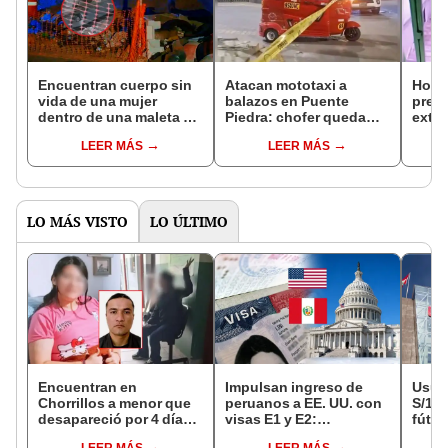
Encuentran cuerpo sin
Atacan mototaxi a
Homb
vida de una mujer
balazos en Puente
pren
dentro de una maleta en
Piedra: chofer queda
exter
Puente Piedra
herido y pasajera con
en Pu
LEER MÁS
LEER MÁS
bebé están no habidos
admi
que p
ayud
LO MÁS VISTO
LO ÚLTIMO
Encuentran en
Impulsan ingreso de
Usuar
Chorrillos a menor que
peruanos a EE. UU. con
S/14.
desapareció por 4 días
visas E1 y E2:
fútbo
tras ser captada por
emprendedores y
se ne
LEER MÁS
LEER MÁS