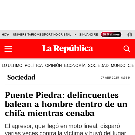
HOY
UNIVERSITARIO VS SPORTING CRISTAL
SINUANO RESULTADOS HOY
CA
LO ÚLTIMO
POLÍTICA
OPINIÓN
ECONOMÍA
SOCIEDAD
MUNDO
CIE
Sociedad
07 Abr 2025 | 6:53 h
Puente Piedra: delincuentes
balean a hombre dentro de un
chifa mientras cenaba
El agresor, que llegó en moto lineal, disparó
varias veces contra la víctima y huyó del lugar,