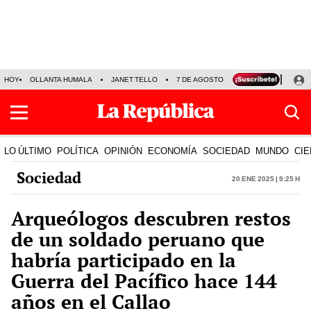
HOY
OLLANTA HUMALA
JANET TELLO
7 DE AGOSTO
TINKA RESULTADOS
LO ÚLTIMO
POLÍTICA
OPINIÓN
ECONOMÍA
SOCIEDAD
MUNDO
CIE
Sociedad
20 Ene 2025 | 9:25 h
Arqueólogos descubren restos
de un soldado peruano que
habría participado en la
Guerra del Pacífico hace 144
años en el Callao