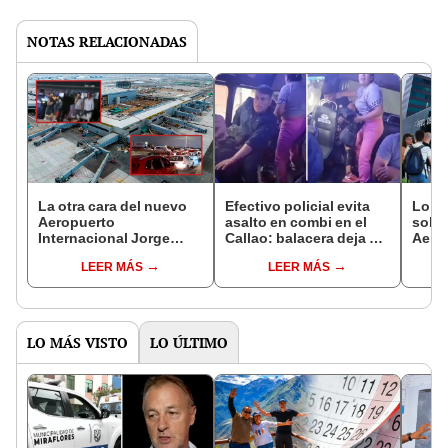
NOTAS RELACIONADAS
La otra cara del nuevo
Efectivo policial evita
Lo q
Aeropuerto
asalto en combi en el
sobr
Internacional Jorge
Callao: balacera deja un
Aero
Chávez: las zonas más
pasajero fallecido
Cháv
LEER MÁS
LEER MÁS
inseguras en su único
inaug
acceso
7 dat
ente
func
LO MÁS VISTO
LO ÚLTIMO