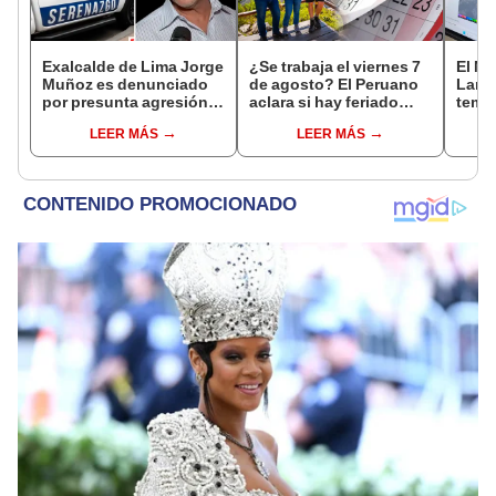
Exalcalde de Lima Jorge
¿Se trabaja el viernes 7
El Ni
Muñoz es denunciado
de agosto? El Peruano
Lamb
por presunta agresión
aclara si hay feriado
tempe
contra serena gestante
largo tras el descanso
36 °C
LEER MÁS
LEER MÁS
de Miraflores
del 6 de agosto
prod
palta