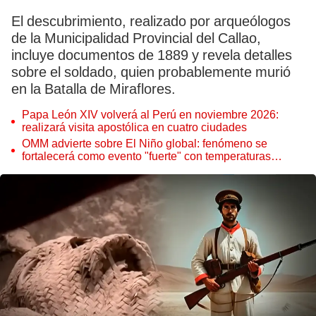
El descubrimiento, realizado por arqueólogos
de la Municipalidad Provincial del Callao,
incluye documentos de 1889 y revela detalles
sobre el soldado, quien probablemente murió
en la Batalla de Miraflores.
Papa León XIV volverá al Perú en noviembre 2026:
realizará visita apostólica en cuatro ciudades
OMM advierte sobre El Niño global: fenómeno se
fortalecerá como evento "fuerte" con temperaturas
récord este 2026