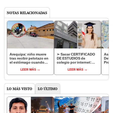
NOTAS RELACIONADAS
Arequipa: niño muere
➢ Sacar CERTIFICADO
Asce
tras recibir pelotazo en
DE ESTUDIOS de
Detal
el estómago cuando
colegio por internet:
Proc
jugaba en el colegio
GUÍA ACTUALIZADA
Nacio
LEER MÁS
LEER MÁS
Desc
LO MÁS VISTO
LO ÚLTIMO