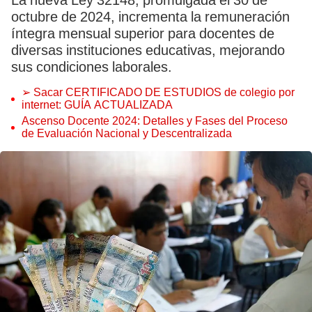
La nueva Ley 32148, promulgada el 30 de
octubre de 2024, incrementa la remuneración
íntegra mensual superior para docentes de
diversas instituciones educativas, mejorando
sus condiciones laborales.
➢ Sacar CERTIFICADO DE ESTUDIOS de colegio por
internet: GUÍA ACTUALIZADA
Ascenso Docente 2024: Detalles y Fases del Proceso
de Evaluación Nacional y Descentralizada