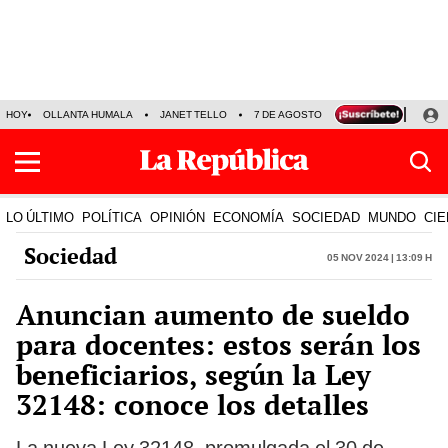
HOY
OLLANTA HUMALA
JANET TELLO
7 DE AGOSTO
TINKA RESULTADOS
LO ÚLTIMO
POLÍTICA
OPINIÓN
ECONOMÍA
SOCIEDAD
MUNDO
CIE
Sociedad
05 Nov 2024 | 13:09 h
Anuncian aumento de sueldo
para docentes: estos serán los
beneficiarios, según la Ley
32148: conoce los detalles