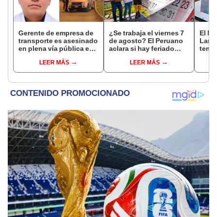
Gerente de empresa de
¿Se trabaja el viernes 7
El Ni
transporte es asesinado
de agosto? El Peruano
Lamb
en plena vía pública en
aclara si hay feriado
tempe
Los Olivos: su esposa
largo tras el descanso
36 °C
LEER MÁS
LEER MÁS
sobrevivió al ataque
del 6 de agosto
prod
palta