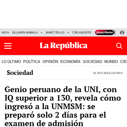
HOY
OLLANTA HUMALA
JANET TELLO
7 DE AGOSTO
TINKA RESULTADOS
LO ÚLTIMO
POLÍTICA
OPINIÓN
ECONOMÍA
SOCIEDAD
MUNDO
CIE
Sociedad
31 Oct 2024 | 23:08 h
Genio peruano de la UNI, con
IQ superior a 130, revela cómo
ingresó a la UNMSM: se
preparó solo 2 días para el
examen de admisión