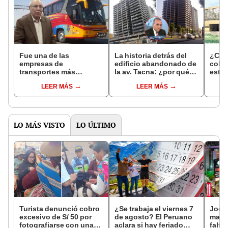
Fue una de las
La historia detrás del
¿Cuál
empresas de
edificio abandonado de
coleg
transportes más
la av. Tacna: ¿por qué
está 
populares del Perú, pero
lleva más de 30 años
mejo
LEER MÁS
LEER MÁS
quebró y empezó a
inhabitado pese a tener
nacio
rematar sus buses:
un dueño?
en L
¿qué pasó?
LO MÁS VISTO
LO ÚLTIMO
Turista denunció cobro
¿Se trabaja el viernes 7
Jocke
excesivo de S/ 50 por
de agosto? El Peruano
manti
fotografiarse con una
aclara si hay feriado
falta