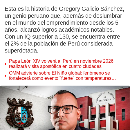
Esta es la historia de Gregory Galicio Sánchez,
un genio peruano que, además de deslumbrar
en el mundo del emprendimiento desde los 5
años, alcanzó logros académicos notables.
Con un IQ superior a 130, se encuentra entre
el 2% de la población de Perú considerada
superdotada.
Papa León XIV volverá al Perú en noviembre 2026:
realizará visita apostólica en cuatro ciudades
OMM advierte sobre El Niño global: fenómeno se
fortalecerá como evento "fuerte" con temperaturas
récord este 2026