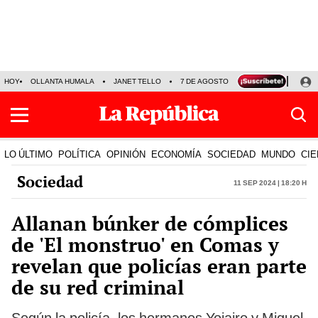
HOY
OLLANTA HUMALA
JANET TELLO
7 DE AGOSTO
TINKA RESULTADOS
LO ÚLTIMO
POLÍTICA
OPINIÓN
ECONOMÍA
SOCIEDAD
MUNDO
CIE
Sociedad
11 Sep 2024 | 18:20 h
Allanan búnker de cómplices
de 'El monstruo' en Comas y
revelan que policías eran parte
de su red criminal