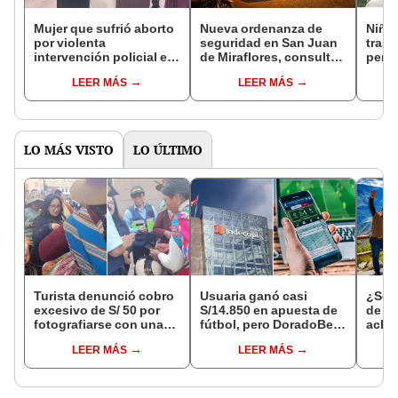
Mujer que sufrió aborto
Nueva ordenanza de
Niño
por violenta
seguridad en San Juan
tras 
intervención policial en
de Miraflores, consulta
perro
Puno pide justicia:
zonas, horarios y todo
su ca
LEER MÁS
LEER MÁS
agentes siguen sin
lo que debes saber
sanción
LO MÁS VISTO
LO ÚLTIMO
Turista denunció cobro
Usuaria ganó casi
¿Se t
excesivo de S/ 50 por
S/14.850 en apuesta de
de a
fotografiarse con una
fútbol, pero DoradoBet
aclar
alpaca en Cusco y
se negó a pagar:
largo
LEER MÁS
LEER MÁS
Serenazgo recuperó el
Indecopi multó a la
del 6
dinero
empresa con más de S/
19.000