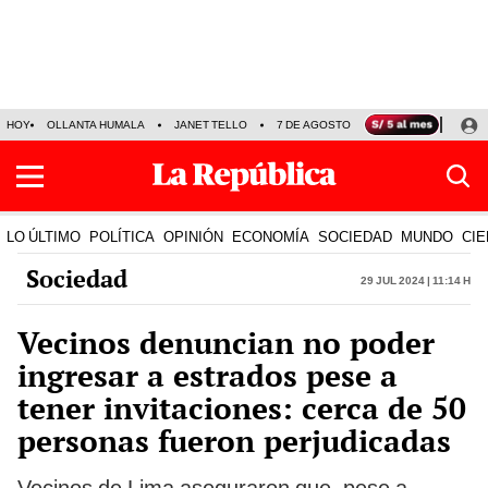
HOY
OLLANTA HUMALA
JANET TELLO
7 DE AGOSTO
TINKA RESULTADOS
LO ÚLTIMO
POLÍTICA
OPINIÓN
ECONOMÍA
SOCIEDAD
MUNDO
CIE
Sociedad
29 Jul 2024 | 11:14 h
Vecinos denuncian no poder
ingresar a estrados pese a
tener invitaciones: cerca de 50
personas fueron perjudicadas