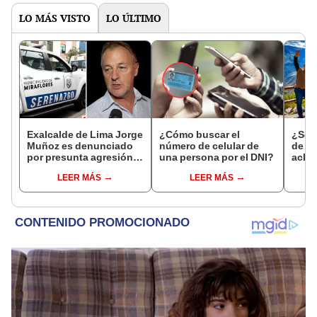
LO MÁS VISTO
LO ÚLTIMO
Exalcalde de Lima Jorge
¿Cómo buscar el
¿Se t
Muñoz es denunciado
número de celular de
de a
por presunta agresión
una persona por el DNI?
aclar
contra serena gestante
largo
LEER MÁS
LEER MÁS
de Miraflores
del 6