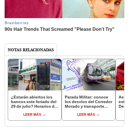
NOTAS RELACIONADAS
¿Estarán abiertos los
Parada Militar: conoce
Así s
bancos este feriado del
los desvíos del Corredor
estra
29 de julio? Horarios de
Morado y transporte
Desfi
atención en Banco de la
público por cierre de la
2024
LEER MÁS
LEER MÁS
Nación, BCP, Interbank y
av. Brasil
acced
otros
Patri