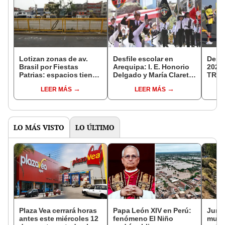
Lotizan zonas de av.
Desfile escolar en
Desfi
Brasil por Fiestas
Arequipa: I. E. Honorio
2024
Patrias: espacios tienen
Delgado y María Claret
TRAN
nombres asignados
ganaron el “Campeón
la ce
LEER MÁS
LEER MÁS
para el Gran Desfile
de campeones 2024"
Inde
Militar
Colo
LO MÁS VISTO
LO ÚLTIMO
Plaza Vea cerrará horas
Papa León XIV en Perú:
Junín
antes este miércoles 12
fenómeno El Niño
muere