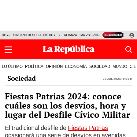
HOY
SINUANO RESULTADOS HOY
ALIANZA LIMA VS SPORT BOYS
JORGE MES
LO ÚLTIMO
POLÍTICA
OPINIÓN
ECONOMÍA
SOCIEDAD
MUNDO
CIE
Sociedad
23 Jul 2024 | 9:29 h
Fiestas Patrias 2024: conoce
cuáles son los desvíos, hora y
lugar del Desfile Cívico Militar
El tradicional desfile de
Fiestas Patrias
ocasionará una serie de desvíos en avenidas