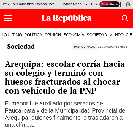
HOY
SINUANO RESULTADOS HOY
JORGE MESSI
ALIANZA LIMA VS SPORT BO
LO ÚLTIMO
POLÍTICA
OPINIÓN
ECONOMÍA
SOCIEDAD
MUNDO
CIE
Sociedad
PATROCINADO
21 Jun 2024 | 17:53 h
Arequipa: escolar corría hacia
su colegio y terminó con
huesos fracturados al chocar
con vehículo de la PNP
El menor fue auxiliado por serenos de
Paucarpata y de la Municipalidad Provincial de
Arequipa, quienes finalmente lo trasladaron a
una clínica.