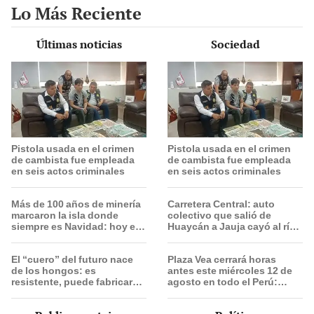
Lo Más Reciente
Últimas noticias
Sociedad
Pistola usada en el crimen
Pistola usada en el crimen
de cambista fue empleada
de cambista fue empleada
en seis actos criminales
en seis actos criminales
Más de 100 años de minería
Carretera Central: auto
marcaron la isla donde
colectivo que salió de
siempre es Navidad: hoy es
Huaycán a Jauja cayó al río
un santuario natural y
Mantaro y deja dos
destino turístico mundial
personas desaparecidas
El “cuero” del futuro nace
Plaza Vea cerrará horas
de los hongos: es
antes este miércoles 12 de
resistente, puede fabricarse
agosto en todo el Perú:
a gran escala y desaparece
tiendas atenderán hasta las
en apenas 6 semanas
7 p.m.