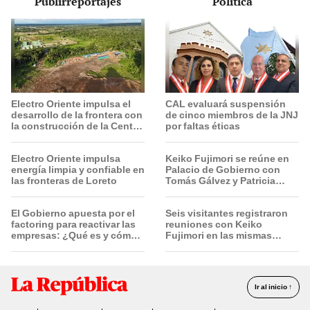
Publirreportajes
Política
Electro Oriente impulsa el
CAL evaluará suspensión
desarrollo de la frontera con
de cinco miembros de la JNJ
la construcción de la Central
por faltas éticas
Solar de San Antonio del
Estrecho
Electro Oriente impulsa
Keiko Fujimori se reúne en
energía limpia y confiable en
Palacio de Gobierno con
las fronteras de Loreto
Tomás Gálvez y Patricia
Benavides
El Gobierno apuesta por el
Seis visitantes registraron
factoring para reactivar las
reuniones con Keiko
empresas: ¿Qué es y cómo
Fujimori en las mismas
funciona?
horas que la presidenta se
encontraba en Junín
Ir al inicio ↑