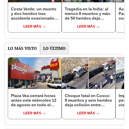
Costa Verde: un muerto
Tragedia en la India: al
Accid
y dos heridos tras
menos 8 muertos y más
Padre
accidente ocasionado
de 50 heridos deja
vuelc
por auto que hacía
brutal choque entre 2
Javie
LEER MÁS
LEER MÁS
piques
trenes
falle
LO MÁS VISTO
LO ÚLTIMO
Plaza Vea cerrará horas
Choque fatal en Cusco:
Impu
antes este miércoles 12
9 muertos y seis heridos
perua
de agosto en todo el
deja colisión entre
visas
Perú: tiendas atenderán
minivan y camión en
empr
LEER MÁS
LEER MÁS
hasta las 7 p.m.
Espinar
pyme
bene