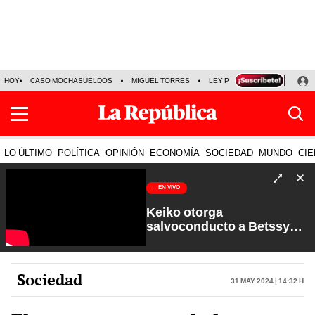
HOY
CASO MOCHASUELDOS
MIGUEL TORRES
LEY PULPÍN
PRECIO DEL
LO ÚLTIMO
POLÍTICA
OPINIÓN
ECONOMÍA
SOCIEDAD
MUNDO
CIE
EN VIVO
Keiko otorga
salvoconducto a Betssy
Chávez y renuevan
Petroperú | Sin Guion con
Rosa María Palacios
Sociedad
31 May 2024 | 14:32 h