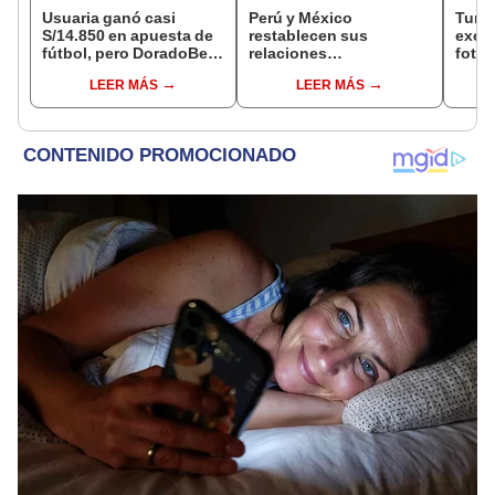
Usuaria ganó casi
Perú y México
Turis
S/14.850 en apuesta de
restablecen sus
exces
fútbol, pero DoradoBet
relaciones
fotog
se negó a pagar:
diplomáticas: ¿se
alpa
LEER MÁS
LEER MÁS
Indecopi multó a la
anulan los visados?
Seren
empresa con más de S/
dine
19.000