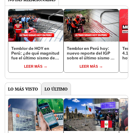
Temblor de HOY en
Temblor en Perú hoy:
Temb
Perú: ¿de qué magnitud
nuevo reporte del IGP
4.1 
fue el último sismo de
sobre el último sismo de
hoy,
este viernes 31 de mayo,
este 29 de mayo
LEER MÁS
LEER MÁS
según IGP?
LO MÁS VISTO
LO ÚLTIMO