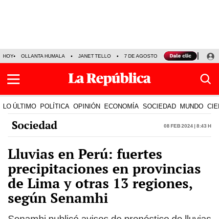
HOY
OLLANTA HUMALA
JANET TELLO
7 DE AGOSTO
TINKA RESULTADOS
LO ÚLTIMO
POLÍTICA
OPINIÓN
ECONOMÍA
SOCIEDAD
MUNDO
CIE
Sociedad
08 Feb 2024 | 8:43 h
Lluvias en Perú: fuertes
precipitaciones en provincias
de Lima y otras 13 regiones,
según Senamhi