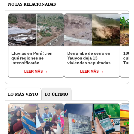
NOTAS RELACIONADAS
Lluvias en Perú: ¿en
Derrumbe de cerro en
100.0
qué regiones se
Yauyos deja 13
culti
intensificarán
viviendas sepultadas e
Tumb
precipitaciones?
incomunicadas
alime
LEER MÁS
LEER MÁS
afect
LO MÁS VISTO
LO ÚLTIMO