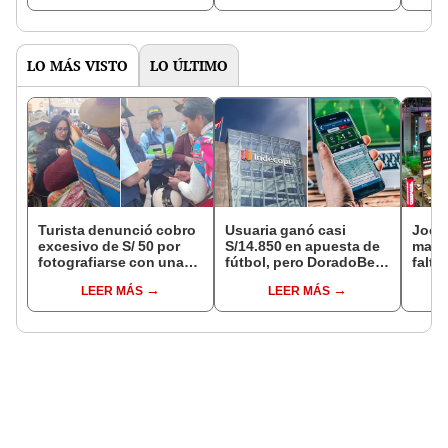
LO MÁS VISTO
LO ÚLTIMO
Turista denunció cobro
Usuaria ganó casi
Jocke
excesivo de S/ 50 por
S/14.850 en apuesta de
manti
fotografiarse con una
fútbol, pero DoradoBet
falta
alpaca en Cusco y
se negó a pagar:
¿desd
LEER MÁS
LEER MÁS
Serenazgo recuperó el
Indecopi multó a la
el ce
dinero
empresa con más de S/
19.000