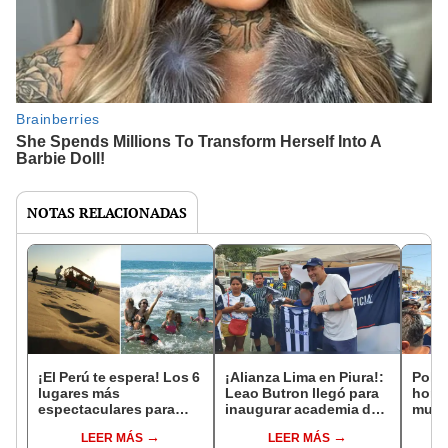
NOTAS RELACIONADAS
¡El Perú te espera! Los 6
¡Alianza Lima en Piura!:
Polic
lugares más
Leao Butron llegó para
hombr
espectaculares para
inaugurar academia del
muer
viajar en tus vacaciones
club que busca talentos
hospi
LEER MÁS
LEER MÁS
este 2024
denu