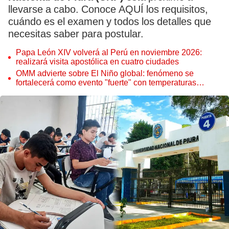
llevarse a cabo. Conoce AQUÍ los requisitos,
cuándo es el examen y todos los detalles que
necesitas saber para postular.
Papa León XIV volverá al Perú en noviembre 2026:
realizará visita apostólica en cuatro ciudades
OMM advierte sobre El Niño global: fenómeno se
fortalecerá como evento "fuerte" con temperaturas
récord este 2026