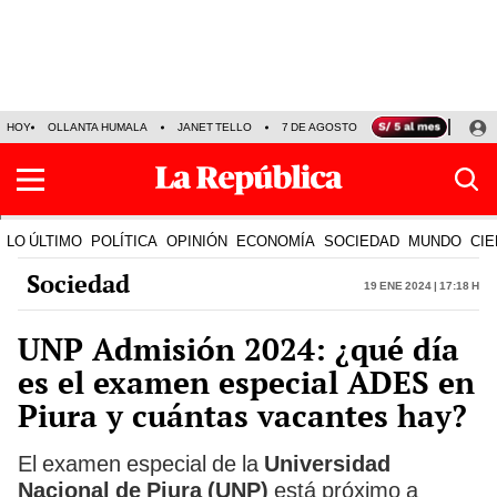
HOY
OLLANTA HUMALA
JANET TELLO
7 DE AGOSTO
TINKA RESULTADOS
LO ÚLTIMO
POLÍTICA
OPINIÓN
ECONOMÍA
SOCIEDAD
MUNDO
CIE
Sociedad
19 Ene 2024 | 17:18 h
UNP Admisión 2024: ¿qué día
es el examen especial ADES en
Piura y cuántas vacantes hay?
El examen especial de la
Universidad
Nacional de Piura (UNP)
está próximo a