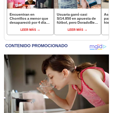
Encuentran en
Usuaria ganó casi
Ases
Chorrillos a menor que
S/14.850 en apuesta de
para 
desapareció por 4 días
fútbol, pero DoradoBet
hiere
tras ser captada por
se negó a pagar:
Barri
LEER MÁS
LEER MÁS
sujeto que conoció en
Indecopi multó a la
Cerc
Roblox: PNP busca al
empresa con más de S/
implicado
19.000