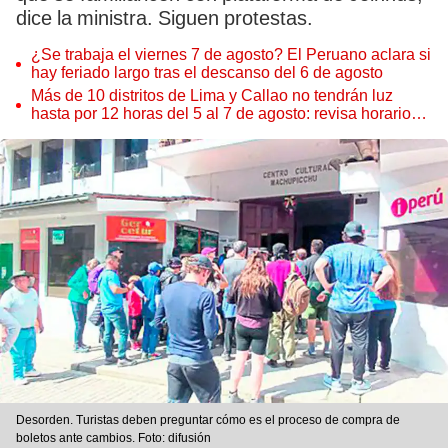
dice la ministra. Siguen protestas.
¿Se trabaja el viernes 7 de agosto? El Peruano aclara si
hay feriado largo tras el descanso del 6 de agosto
Más de 10 distritos de Lima y Callao no tendrán luz
hasta por 12 horas del 5 al 7 de agosto: revisa horarios y
zonas afectadas
Desorden. Turistas deben preguntar cómo es el proceso de compra de
boletos ante cambios. Foto: difusión