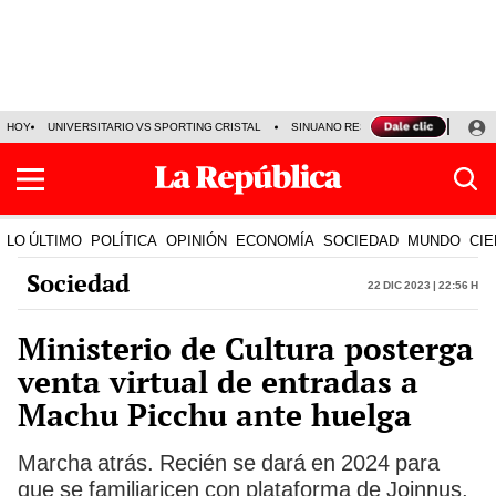
HOY
UNIVERSITARIO VS SPORTING CRISTAL
SINUANO RESULTADOS HOY
CA
LO ÚLTIMO
POLÍTICA
OPINIÓN
ECONOMÍA
SOCIEDAD
MUNDO
CIE
Sociedad
22 Dic 2023 | 22:56 h
Ministerio de Cultura posterga
venta virtual de entradas a
Machu Picchu ante huelga
Marcha atrás. Recién se dará en 2024 para
que se familiaricen con plataforma de Joinnus,