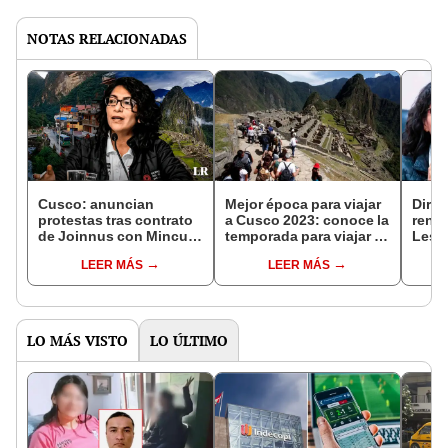
NOTAS RELACIONADAS
Cusco: anuncian
Mejor época para viajar
Dire
protestas tras contrato
a Cusco 2023: conoce la
renun
de Joinnus con Mincul
temporada para viajar a
Lesli
para venta de boletos a
esta maravilla del
centr
LEER MÁS
LEER MÁS
Machu Picchu
mundo
minis
LO MÁS VISTO
LO ÚLTIMO