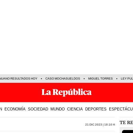
NUANO RESULTADOS HOY
CASO MOCHASUELDOS
MIGUEL TORRES
LEY PU
N
ECONOMÍA
SOCIEDAD
MUNDO
CIENCIA
DEPORTES
ESPECTÁCU
TE R
21 Dic 2023 | 18:10 h