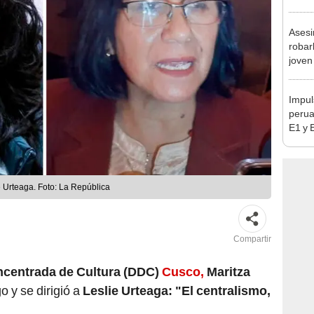
Indec
con m
Asesi
robar
joven
Lima
Impul
perua
E1 y 
pymes
benef
 Urteaga. Foto: La República
Compartir
ncentrada de Cultura (DDC)
Cusco,
Maritza
o y se dirigió a
Leslie Urteaga:
"El centralismo,