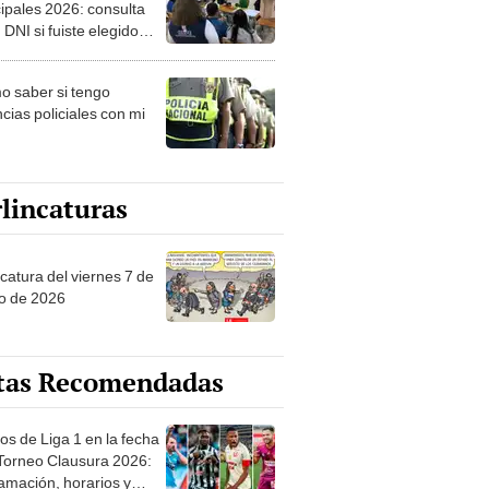
ipales 2026: consulta
 DNI si fuiste elegido
ro de mesa para este 4
ubre en el link oficial de
 saber si tengo
NPE
cias policiales con mi
lincaturas
catura del viernes 7 de
o de 2026
tas Recomendadas
os de Liga 1 en la fecha
 Torneo Clausura 2026:
amación, horarios y