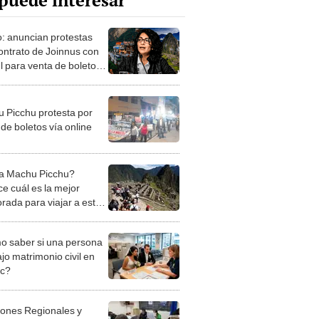
puede interesar
: anuncian protestas
contrato de Joinnus con
l para venta de boletos
hu Picchu
 Picchu protesta por
de boletos vía online
a Machu Picchu?
e cuál es la mejor
rada para viajar a esta
illa del mundo
 saber si una persona
jo matrimonio civil en
ec?
iones Regionales y