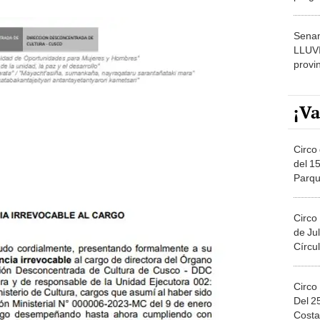
dónde
Senam
LLUV
provi
¡Va
Circo 
del 15
Parqu
Migue
Circo
de Jul
Círcul
Circo
Del 2
Costa