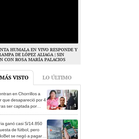
NTA HUMALA EN VIVO RESPONDE Y
RAMPA DE LÓPEZ ALIAGA | SIN
N CON ROSA MARÍA PALACIOS
 MÁS VISTO
LO ÚLTIMO
ntran en Chorrillos a
 que desapareció por 4
1
tras ser captada por
o que conoció en Roblox:
usca al implicado
ia ganó casi S/14.850
uesta de fútbol, pero
2
oBet se negó a pagar: