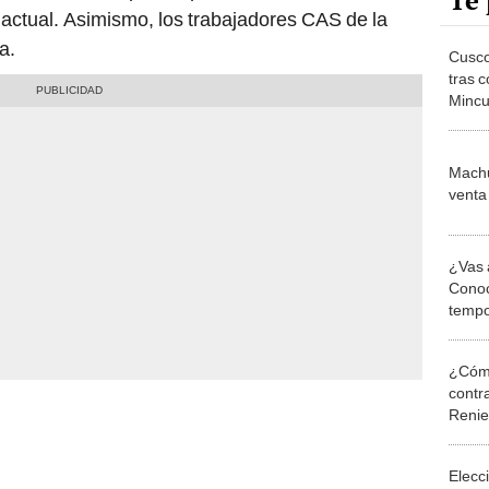
Te 
 actual. Asimismo, los trabajadores CAS de la
a.
Cusco
tras 
Mincu
a Mac
Machu
venta 
¿Vas 
Conoc
tempo
marav
¿Cómo
contra
Reni
Elecc