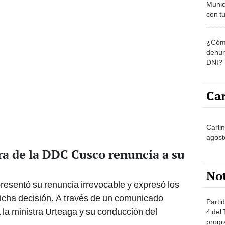
Munic
con tu
miemb
de oct
¿Cómo
la O
denun
DNI?
Car
Carlin
agost
ra de la DDC Cusco renuncia a su
No
resentó su renuncia irrevocable y expresó los
dicha decisión. A través de un comunicado
Partid
 la ministra Urteaga y su conducción del
4 del
progr