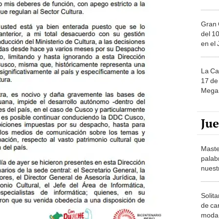
Gran 
del 10
en el
La Ca
17 de 
Mega 
Ju
Maste
palab
nuest
Solita
de ca
moda.