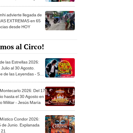
 ver
hi advierte llegada de
IAS EXTREMAS en 65
ncias desde HOY
mos al Circo!
de las Estrellas 2026:
 Julio al 30 Agosto.
e de las Leyendas - San
l
 Montecarlo 2026: Del 17
io hasta el 30 Agosto en
o Militar - Jesús María
 Místico Condor 2026:
5 de Junio. Explanada
 21