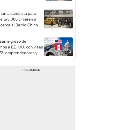
opi multó a la empresa
ás de S/ 19.000
nan a cambista para
le S/3.000 y hieren a
3
 cerca al Barrio Chino en
 Cercado
san ingreso de
nos a EE. UU. con visas
4
E2: emprendedores y
 serían los más
iciados