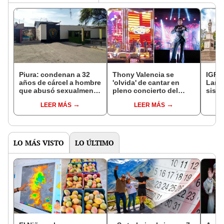
Piura: condenan a 32
Thony Valencia se
IGP: 
años de cárcel a hombre
'olvida' de cantar en
Lamb
que abusó sexualmente
pleno concierto del
sism
de menor de 13 años
Grupo 5 en Piura: "Mi
en lo
LEER MÁS
LEER MÁS
primera chamba"
años
LO MÁS VISTO
LO ÚLTIMO