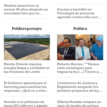
premios del Pozo Millonario,
Shakira causa furor al
boliyapa, S/50.000 y más
recrear 30 años después su
Acusan a bachiller en
recordada foto que se
Psicología de presunta
convirtió en meme
agresión contra niño con
autismo en Surco: cámaras
captan el hecho
Publirreportajes
Política
Electro Oriente impulsa
Roberto Burneo: ""Hemos
energía limpia y confiable en
visto estrategias para
las fronteras de Loreto
fraguar la ley (...) Tienen que
conocer toda la lista"
El Gobierno apuesta por el
Comisiones de Justicia y
factoring para reactivar las
Reglamento acogerán los
empresas: ¿Qué es y cómo
primeros proyectos de ley
funciona?
de la Cámara de Diputados
Accede a un préstamo de
Ollanta Humala compara su
hasta S/2 millones y págalo
caso de lavado de activos