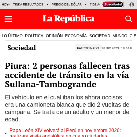
HOY
TINKA RESULTADOS
PRECIO DEL DÓLAR
7 DE AGOSTO
OLLANTA H
LO ÚLTIMO
POLÍTICA
OPINIÓN
ECONOMÍA
SOCIEDAD
MUNDO
CIE
Sociedad
PATROCINADO
20 Dic 2023 | 18:44 h
Piura: 2 personas fallecen tras
accidente de tránsito en la vía
Sullana-Tambogrande
El vehículo en el cual iban los ahora occisos
era una camioneta blanca que dio 2 vueltas de
campana. Se trata de un adulto y un menor de
edad.
Papa León XIV volverá al Perú en noviembre 2026:
realizará visita apostólica en cuatro ciudades