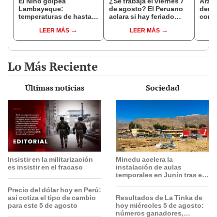
El Niño golpea
¿Se trabaja el viernes 7
Arzo
Lambayeque:
de agosto? El Peruano
derog
temperaturas de hasta
aclara si hay feriado
como 
36 °C ponen en riesgo la
largo tras el descanso
ante 
LEER MÁS
LEER MÁS
producción de mango y
del 6 de agosto
León
palta
Lo Más Reciente
Últimas noticias
Sociedad
Insistir en la militarización
Minedu acelera la
es insistir en el fracaso
instalación de aulas
temporales en Junín tras el
sismo: más de 3,000
Precio del dólar hoy en Perú:
escolares serán
así cotiza el tipo de cambio
Resultados de La Tinka de
beneficiados
para este 5 de agosto
hoy miércoles 5 de agosto:
números ganadores,