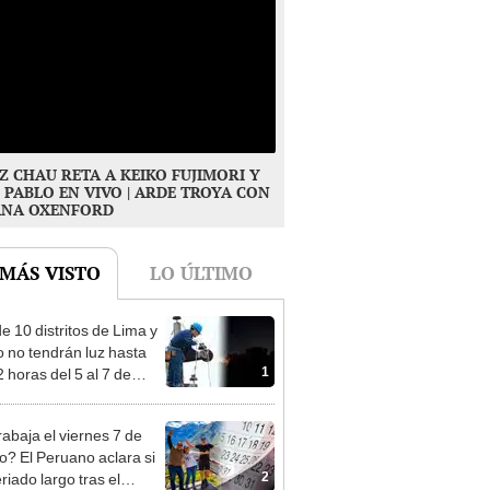
Z CHAU RETA A KEIKO FUJIMORI Y
 PABLO EN VIVO | ARDE TROYA CON
ANA OXENFORD
 MÁS VISTO
LO ÚLTIMO
e 10 distritos de Lima y
o no tendrán luz hasta
1
 horas del 5 al 7 de
o: revisa horarios y
 afectadas
rabaja el viernes 7 de
o? El Peruano aclara si
2
riado largo tras el