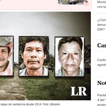
Munic
con tu
miemb
de oct
¿Cómo
la O
denun
DNI?
Car
Carli
agost
No
Partid
4 del
progr
sigue sin sentencia desde 2014. Foto: difusión