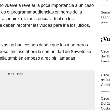
dónde
o vuelve a revelar la poca importancia a un caso
 es el programar audiencias en horas de la
Senam
LLUV
 ashéninka, la asistencia virtual de los
provi
deben recorrer las viudas para ir a los juicios.
¡Va
nazas no han cesado desde que los madereros
sposo. Incluso ahora la comunidad de Saweto se
Circo 
del 15
ella también empezó a recibir llamadas
Parqu
.
Migue
Circo
de Jul
Círcul
Circo
Del 2
Costa