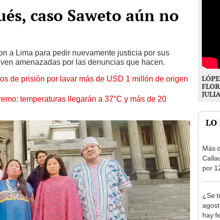
ués, caso Saweto aún no
aron a Lima para pedir nuevamente justicia por sus
iven amenazadas por las denuncias que hacen.
LÓPE
s de prisión por lavar más de USD 1 millón de origen
FLOR
JULI
tremo: temperaturas llegarán a 37°C y más de 20
LO
Más d
Calla
por 12
agost
zonas
¿Se t
agost
hay fe