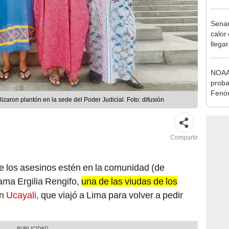
desca
Senam
calor
llega
regio
NOAA 
proba
Fenóm
zaron plantón en la sede del Poder Judicial. Foto: difusión
extie
alcan
Compartir
e los asesinos estén en la comunidad (de
lama Ergilia Rengifo,
una de las viudas de los
n
Ucayali
, que viajó a Lima para volver a pedir