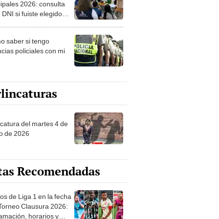
ipales 2026: consulta
 DNI si fuiste elegido
ro de mesa para este 4
ubre en el link oficial de
 saber si tengo
NPE
cias policiales con mi
lincaturas
ncatura del martes 4 de
o de 2026
tas Recomendadas
os de Liga 1 en la fecha
 Torneo Clausura 2026:
amación, horarios y