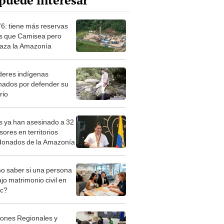
puede interesar
76: tiene más reservas
s que Camisea pero
za la Amazonía
íderes indígenas
nados por defender su
orio
s ya han asesinado a 32
ores en territorios
onados de la Amazonía
 saber si una persona
jo matrimonio civil en
ec?
iones Regionales y