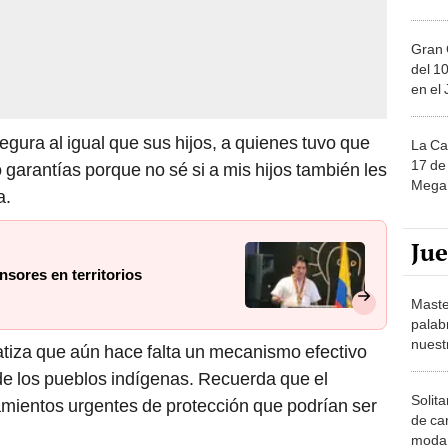
Gran 
del 10
en el
egura al igual que sus hijos, a quienes tuvo que
La Ca
17 de 
do garantías porque no sé si a mis hijos también les
Mega 
a.
Ju
nsores en territorios
Maste
palab
nuest
fatiza que aún hace falta un mecanismo efectivo
 de los pueblos indígenas. Recuerda que el
Solita
amientos urgentes de protección que podrían ser
de ca
moda.