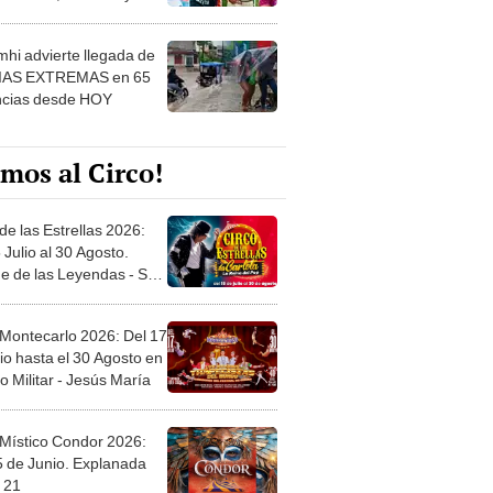
 ver
hi advierte llegada de
IAS EXTREMAS en 65
ncias desde HOY
mos al Circo!
de las Estrellas 2026:
 Julio al 30 Agosto.
e de las Leyendas - San
l
 Montecarlo 2026: Del 17
io hasta el 30 Agosto en
o Militar - Jesús María
 Místico Condor 2026:
5 de Junio. Explanada
 21