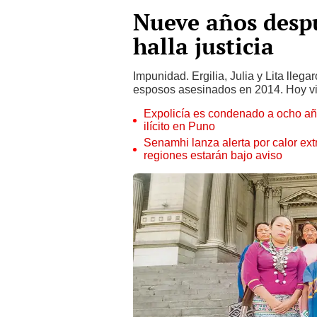
Nueve años desp
halla justicia
Impunidad. Ergilia, Julia y Lita lleg
esposos asesinados en 2014. Hoy v
Expolicía es condenado a ocho año
ilícito en Puno
Senamhi lanza alerta por calor ex
regiones estarán bajo aviso