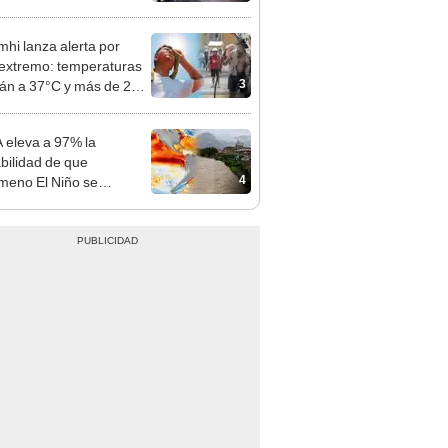
nso del 6 de agosto
hi lanza alerta por
 extremo: temperaturas
3
rán a 37°C y más de 20
nes estarán bajo aviso
eleva a 97% la
bilidad de que
4
eno El Niño se
nda hasta 2027 y
ce nivel "muy fuerte"