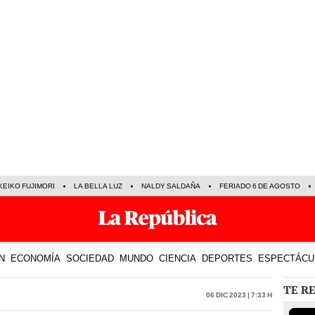
KEIKO FUJIMORI
LA BELLA LUZ
NALDY SALDAÑA
FERIADO 6 DE AGOSTO
N
ECONOMÍA
SOCIEDAD
MUNDO
CIENCIA
DEPORTES
ESPECTÁCU
TE R
06 Dic 2023 | 7:33 h