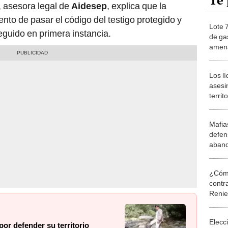
Te 
, asesora legal de
Aidesep
, explica que la
nto de pasar el código del testigo protegido y
Lote 
eguido en primera instancia.
de ga
amena
Los l
asesi
territ
Mafia
defens
aband
¿Cómo
contra
Reni
Elecc
or defender su territorio