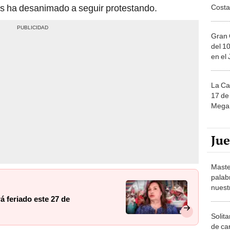
Gran 
del 10
en el
La Ca
17 de 
Mega 
Ju
Maste
palab
nuest
á feriado este 27 de
Solita
de ca
moda.