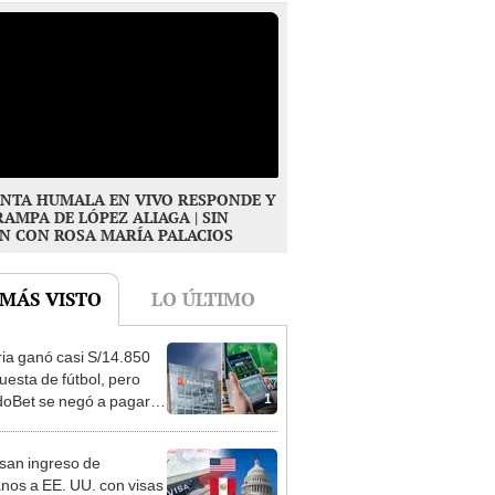
NTA HUMALA EN VIVO RESPONDE Y
RAMPA DE LÓPEZ ALIAGA | SIN
N CON ROSA MARÍA PALACIOS
 MÁS VISTO
LO ÚLTIMO
ia ganó casi S/14.850
uesta de fútbol, pero
1
oBet se negó a pagar:
opi multó a la empresa
ás de S/ 19.000
san ingreso de
nos a EE. UU. con visas
2
E2: emprendedores y