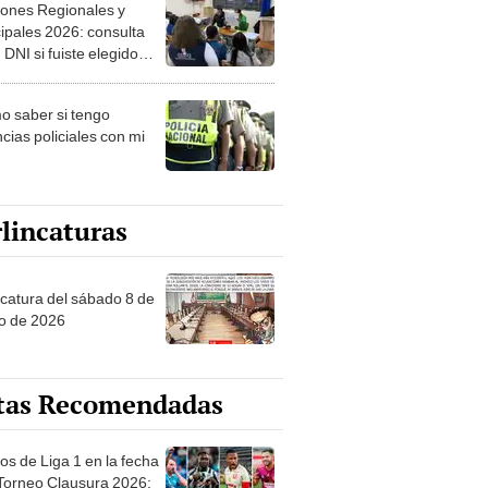
ipales 2026: consulta
 DNI si fuiste elegido
ro de mesa para este 4
ubre en el link oficial de
 saber si tengo
NPE
cias policiales con mi
lincaturas
ncatura del sábado 8 de
o de 2026
tas Recomendadas
os de Liga 1 en la fecha
 Torneo Clausura 2026:
amación, horarios y