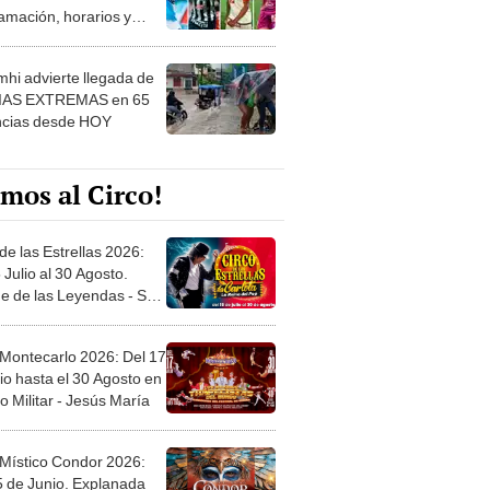
 ver
hi advierte llegada de
IAS EXTREMAS en 65
ncias desde HOY
mos al Circo!
de las Estrellas 2026:
 Julio al 30 Agosto.
e de las Leyendas - San
l
 Montecarlo 2026: Del 17
io hasta el 30 Agosto en
o Militar - Jesús María
 Místico Condor 2026:
5 de Junio. Explanada
 21