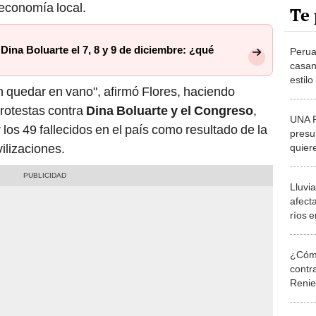
Te 
ina Boluarte el 7, 8 y 9 de diciembre: ¿qué
Perua
casan
estil
 quedar en vano", afirmó Flores, haciendo
protestas contra
Dina Boluarte y el Congreso
,
UNA P
 los 49 fallecidos en el país como resultado de la
presu
vilizaciones.
quiere
que c
Lluvia
afect
ríos 
¿Cómo
contra
Reni
Elecc