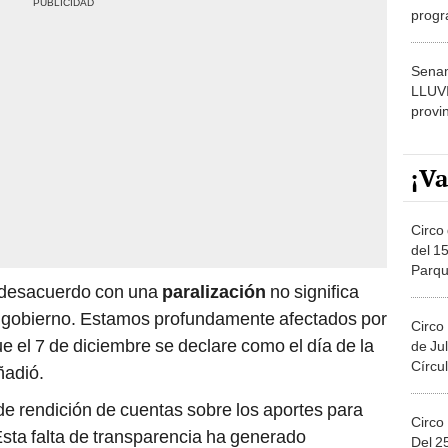
dónde
Senam
LLUV
provi
¡Va
Circo 
del 15
Parqu
 desacuerdo con una
paralización
no significa
Migue
 gobierno. Estamos profundamente afectados por
Circo
ue el 7 de diciembre se declare como el día de la
de Jul
Círcul
ñadió.
 de rendición de cuentas sobre los aportes para
Circo
Esta falta de transparencia ha generado
Del 2
os ha desanimado a seguir protestando.
Costa