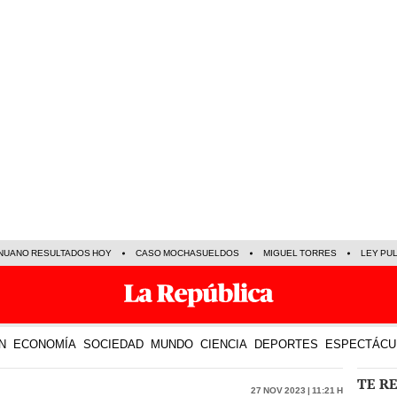
NUANO RESULTADOS HOY
CASO MOCHASUELDOS
MIGUEL TORRES
LEY PU
N
ECONOMÍA
SOCIEDAD
MUNDO
CIENCIA
DEPORTES
ESPECTÁCU
TE R
27 Nov 2023 | 11:21 h