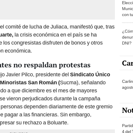
Munic
con tu
miemb
del comité de lucha de Juliaca, manifestó que, tras
de oct
¿Cómo
la O
uarte,
la crisis económica en el país se ha
denun
los congresistas disfruten de bonos y otros
DNI?
ión económica.
Car
tes no respaldan protestas
jo Javier Pilco, presidente del
Sindicato Único
Carli
 Minoristas San Román (
Sucma), señalando
agost
do a que diciembre es el mes de mayores
se vieron perjudicados durante la campaña
0 personas dependen diariamente de este gremio
No
e pagar a las financieras. Sin embargo,
presar su rechazo a Boluarte.
Partid
4 del
progr