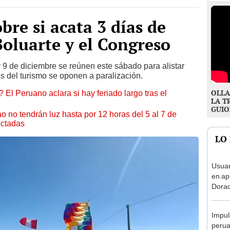
bre si acata 3 días de
Boluarte y el Congreso
 9 de diciembre se reúnen este sábado para alistar
s del turismo se oponen a paralización.
OLLA
 El Peruano aclara si hay feriado largo tras el
LA T
GUIO
ao no tendrán luz hasta por 12 horas del 5 al 7 de
ectadas
LO
Usuar
en ap
Dorad
Indec
con m
Impul
perua
E1 y 