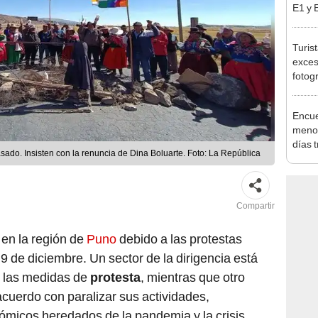
pymes
benef
Turis
exces
fotog
en Cu
recup
Encue
menor
días 
asado. Insisten con la renuncia de Dina Boluarte. Foto: La República
sujet
PNP b
Compartir
en la región de
Puno
debido a las protestas
9 de diciembre. Un sector de la dirigencia está
r las medidas de
protesta
, mientras que otro
cuerdo con paralizar sus actividades,
ómicos heredados de la pandemia y la crisis