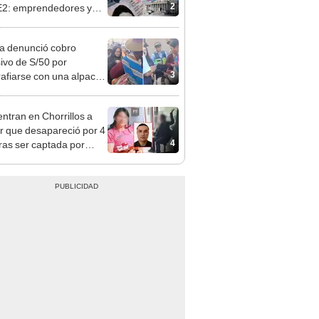
 serían los más
iciados
ta denunció cobro
ivo de S/50 por
3
rafiarse con una alpaca
sco: serenazgo
eró el dinero
ntran en Chorrillos a
 que desapareció por 4
4
tras ser captada por
o que conoció en Roblox:
usca al implicado