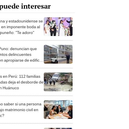
puede interesar
na y estadounidense se
 en imponente boda al
o puneño: "Te adoro"
uno: denuncian que
ntos delincuentes
n apropiarse de edificio
ostó S/27 millones
s en Perú: 112 familias
adas deja el desborde de
en Huánuco
 saber si una persona
jo matrimonio civil en
ec?
iones Regionales y