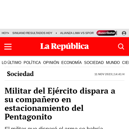
HOY
SINUANO RESULTADOS HOY
ALIANZA LIMA VS SPORT BOYS
JORGE MES
LO ÚLTIMO
POLÍTICA
OPINIÓN
ECONOMÍA
SOCIEDAD
MUNDO
CIE
Sociedad
11 Nov 2023 | 14:41 h
Militar del Ejército dispara a
su compañero en
estacionamiento del
Pentagonito