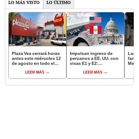
LO MÁS VISTO
LO ÚLTIMO
Plaza Vea cerrará horas
Impulsan ingreso de
Las 
antes este miércoles 12
peruanos a EE. UU. con
fant
de agosto en todo el
visas E1 y E2:
Metr
Perú: tiendas atenderán
emprendedores y
ampli
LEER MÁS
LEER MÁS
hasta las 7 p.m.
pymes serían los más
incon
beneficiados
buse
esta