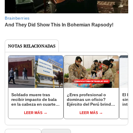
NOTAS RELACIONADAS
Soldado muere tras
¿Eres profesional o
El Ej
recibir impacto de bala
dominas un oficio?
sin te
en la cabeza en cuartel
Ejército del Perú brinda
inter
de Tacna
más de 40 EMPLEOS a
hospi
LEER MÁS
LEER MÁS
civiles: ¿cómo
postular?