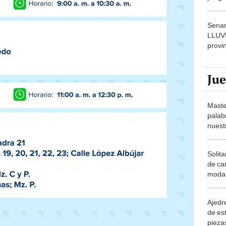
dónde
Senam
LLUV
provi
Ju
Maste
palab
nuest
Solita
de ca
moda.
demue
Ajedre
de es
piezas