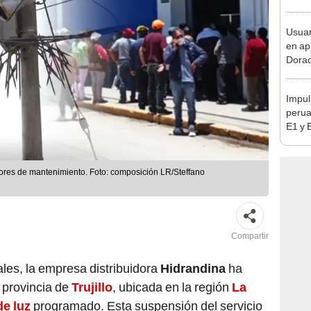
sujet
PNP b
Usuar
en ap
Dorad
Indec
con m
Impul
perua
E1 y 
pymes
benef
labores de mantenimiento. Foto: composición LR/Steffano
Compartir
ales, la empresa distribuidora
Hidrandina
ha
 provincia de
Trujillo
, ubicada en la región
La
de luz
programado. Esta suspensión del servicio