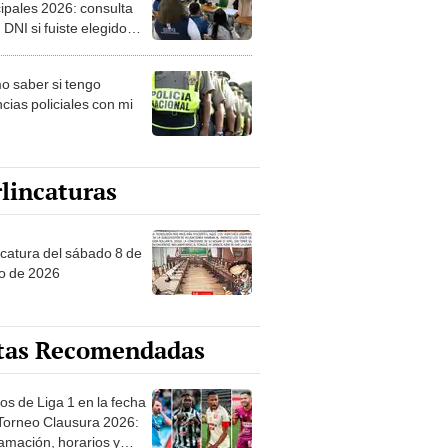
ipales 2026: consulta
 DNI si fuiste elegido
ro de mesa para este 4
ubre en el link oficial de
 saber si tengo
NPE
cias policiales con mi
lincaturas
ncatura del sábado 8 de
o de 2026
tas Recomendadas
os de Liga 1 en la fecha
 Torneo Clausura 2026:
amación, horarios y