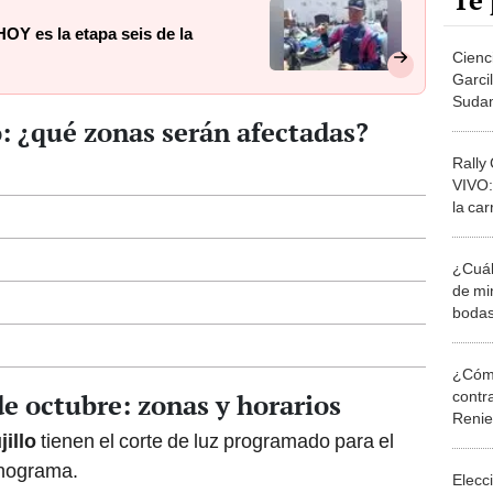
Te 
OY es la etapa seis de la
Cienc
Garci
Suda
o: ¿qué zonas serán afectadas?
Rally
VIVO:
la car
gana
¿Cuál
de mi
bodas
causa
¿Cómo
contra
de octubre: zonas y horarios
Reni
jillo
tienen el corte de luz programado para el
onograma.
Elecc