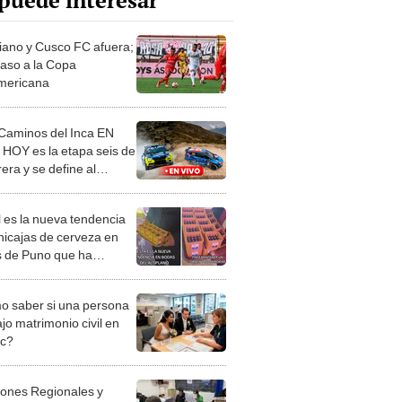
puede interesar
iano y Cusco FC afuera;
laso a la Copa
mericana
 Caminos del Inca EN
 HOY es la etapa seis de
rera y se define al
dor
 es la nueva tendencia
nicajas de cerveza en
 de Puno que ha
do sensación?
 saber si una persona
jo matrimonio civil en
ec?
iones Regionales y