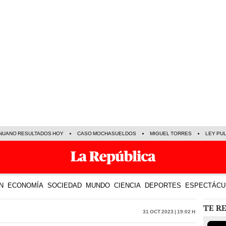
NUANO RESULTADOS HOY
CASO MOCHASUELDOS
MIGUEL TORRES
LEY PU
N
ECONOMÍA
SOCIEDAD
MUNDO
CIENCIA
DEPORTES
ESPECTÁCU
TE R
31 Oct 2023 | 19:02 h