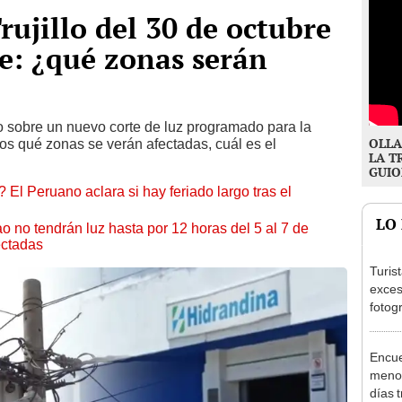
rujillo del 30 de octubre
e: ¿qué zonas serán
 sobre un nuevo corte de luz programado para la
OLLA
mos qué zonas se verán afectadas, cuál es el
LA T
GUIO
 El Peruano aclara si hay feriado largo tras el
LO
ao no tendrán luz hasta por 12 horas del 5 al 7 de
ectadas
Turis
exces
fotog
en Cu
recup
Encue
menor
días 