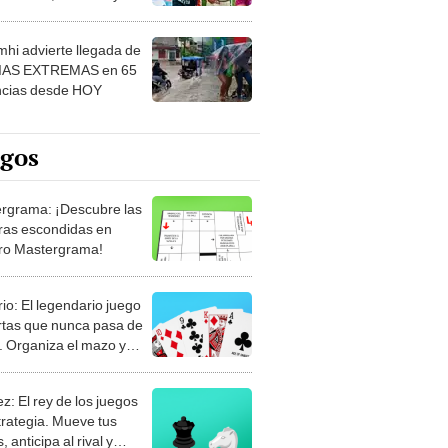
 ver
hi advierte llegada de
IAS EXTREMAS en 65
ncias desde HOY
egos
rgrama: ¡Descubre las
ras escondidas en
ro Mastergrama!
rio: El legendario juego
rtas que nunca pasa de
 Organiza el mazo y
stra tu habilidad.
z: El rey de los juegos
trategia. Mueve tus
, anticipa al rival y