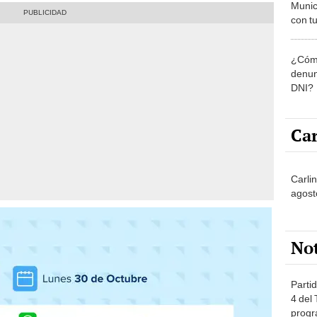
Munic
con tu
miemb
de oct
¿Cómo
la O
denun
DNI?
Car
Carli
agost
No
Partid
4 del
progr