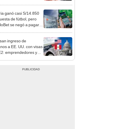
o que conoció en Roblox:
usca al implicado
ia ganó casi S/14.850
uesta de fútbol, pero
3
oBet se negó a pagar:
opi multó a la empresa
ás de S/ 19.000
san ingreso de
nos a EE. UU. con visas
4
E2: emprendedores y
 serían los más
iciados