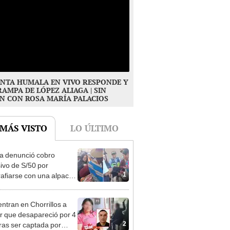
NTA HUMALA EN VIVO RESPONDE Y
RAMPA DE LÓPEZ ALIAGA | SIN
N CON ROSA MARÍA PALACIOS
 MÁS VISTO
LO ÚLTIMO
ta denunció cobro
ivo de S/50 por
1
rafiarse con una alpaca
sco: serenazgo
eró el dinero
ntran en Chorrillos a
 que desapareció por 4
2
tras ser captada por