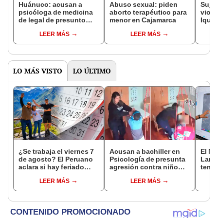
Huánuco: acusan a
Abuso sexual: piden
Suje
psicóloga de medicina
aborto terapéutico para
viola
de legal de presunto
menor en Cajamarca
Iquit
abuso sexual y
LEER MÁS
LEER MÁS
asesinato
LO MÁS VISTO
LO ÚLTIMO
¿Se trabaja el viernes 7
Acusan a bachiller en
El Ni
de agosto? El Peruano
Psicología de presunta
Lamb
aclara si hay feriado
agresión contra niño
tempe
largo tras el descanso
con autismo en Surco:
36 °C
LEER MÁS
LEER MÁS
del 6 de agosto
cámaras captan el
prod
hecho
palta