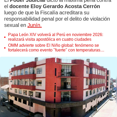
El
Poder Judicial
dictó la máxima pena contra
el
docente Eloy Gerardo Acosta Cerrón
luego de que la Fiscalía acreditara su
responsabilidad penal por el delito de violación
sexual en
Junín.
Papa León XIV volverá al Perú en noviembre 2026:
realizará visita apostólica en cuatro ciudades
OMM advierte sobre El Niño global: fenómeno se
fortalecerá como evento "fuerte" con temperaturas
récord este 2026