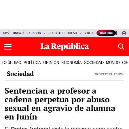
HOY
TINKA RESULTADOS
PRECIO DEL DÓLAR
7 DE AGOSTO
OLLANTA H
LO ÚLTIMO
POLÍTICA
OPINIÓN
ECONOMÍA
SOCIEDAD
MUNDO
CIE
Sociedad
20 Oct 2023 | 20:09 h
Sentencian a profesor a
cadena perpetua por abuso
sexual en agravio de alumna
en Junín