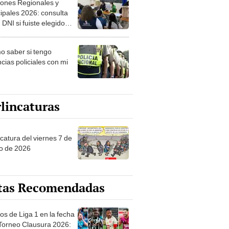
ipales 2026: consulta
 DNI si fuiste elegido
ro de mesa para este 4
ubre en el link oficial de
 saber si tengo
NPE
cias policiales con mi
lincaturas
catura del viernes 7 de
o de 2026
tas Recomendadas
os de Liga 1 en la fecha
 Torneo Clausura 2026:
amación, horarios y