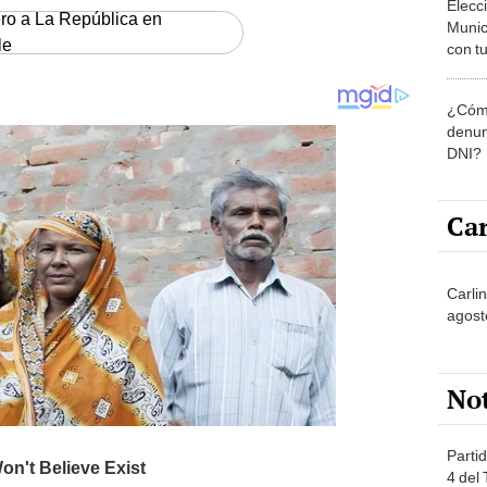
ero a La República en
Munic
le
con tu
miemb
de oct
¿Cómo
la O
denun
DNI?
Car
Carlin
agost
No
Partid
4 del
progr