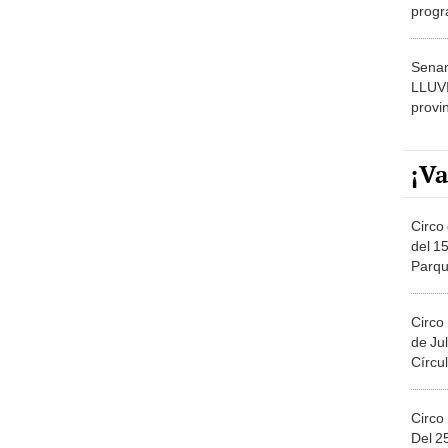
dónde
Senam
LLUV
provi
¡Va
Circo 
del 15
Parqu
Migue
Circo
de Jul
Círcul
Circo
Del 2
Costa