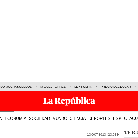
ASO MOCHASUELDOS
MIGUEL TORRES
LEY PULPÍN
PRECIO DEL DÓLAR
N
ECONOMÍA
SOCIEDAD
MUNDO
CIENCIA
DEPORTES
ESPECTÁCU
TE R
13 Oct 2023 | 23:09 h