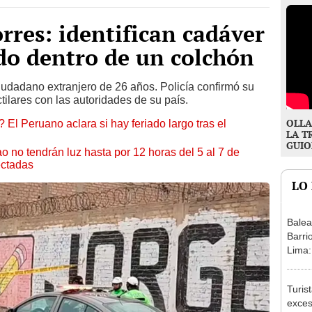
rres: identifican cadáver
do dentro de un colchón
iudadano extranjero de 26 años. Policía confirmó su
ctilares con las autoridades de su país.
OLLA
 El Peruano aclara si hay feriado largo tras el
LA T
GUIO
ao no tendrán luz hasta por 12 horas del 5 al 7 de
ectadas
LO
Balea
Barri
Lima:
fugar
Turis
exces
fotog