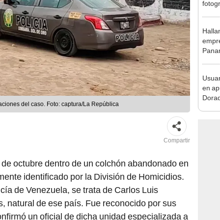
en Cu
recup
Halla
empre
Panam
secue
Usuar
en ap
Dorad
aciones del caso. Foto: captura/La República
Indec
con m
Compartir
11 de octubre dentro de un colchón abandonado en
ente identificado por la División de Homicidios.
cía de Venezuela, se trata de Carlos Luis
, natural de ese país. Fue reconocido por sus
confirmó un oficial de dicha unidad especializada a