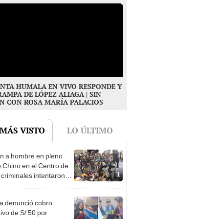
NTA HUMALA EN VIVO RESPONDE Y
RAMPA DE LÓPEZ ALIAGA | SIN
N CON ROSA MARÍA PALACIOS
 MÁS VISTO
LO ÚLTIMO
n a hombre en pleno
o Chino en el Centro de
1
 criminales intentaron
se
ta denunció cobro
ivo de S/ 50 por
2
rafiarse con una alpaca