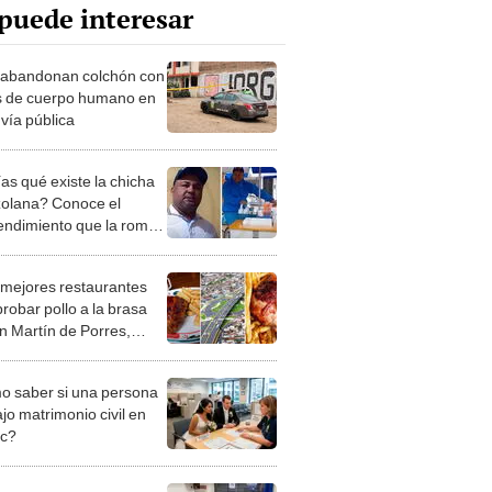
puede interesar
abandonan colchón con
s de cuerpo humano en
 vía pública
as qué existe la chicha
olana? Conoce el
ndimiento que la rompe
n Martín de Porres
 mejores restaurantes
robar pollo a la brasa
n Martín de Porres,
n Google Maps
 saber si una persona
jo matrimonio civil en
ec?
iones Regionales y