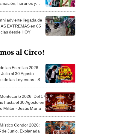
 ver
hi advierte llegada de
IAS EXTREMAS en 65
ncias desde HOY
mos al Circo!
de las Estrellas 2026:
 Julio al 30 Agosto.
e de las Leyendas - San
l
 Montecarlo 2026: Del 17
io hasta el 30 Agosto en
o Militar - Jesús María
 Místico Condor 2026:
5 de Junio. Explanada
 21