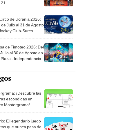
Circo de Ucrania 2026:
 de Julio al 31 de Agosto
 Jockey Club-Surco
sa de Timoteo 2026: Del
Julio al 30 de Agosto en
Plaza - Independencia
egos
rgrama: ¡Descubre las
ras escondidas en
ro Mastergrama!
rio: El legendario juego
rtas que nunca pasa de
 Organiza el mazo y