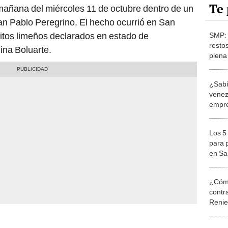
Te 
uan Pablo Peregrino. El hecho ocurrió en San
tritos limeños declarados en estado de
SMP: 
resto
ina Boluarte.
plena
¿Sabí
venez
empre
en Sa
Los 5
para p
en Sa
segú
¿Cómo
contra
Reni
Elecc