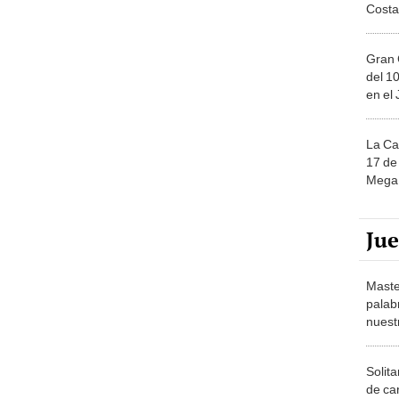
Gran 
del 10
en el
La Ca
17 de 
Mega 
Ju
Maste
palab
nuest
Solita
de ca
moda.