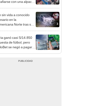
sco y Serenazgo
eró el dinero
n sin vida a conocido
sario en la
3
ericana Norte tras ser
strado en Sullana, Piura
ia ganó casi S/14.850
uesta de fútbol, pero
4
oBet se negó a pagar:
opi multó a la empresa
ás de S/ 19.000