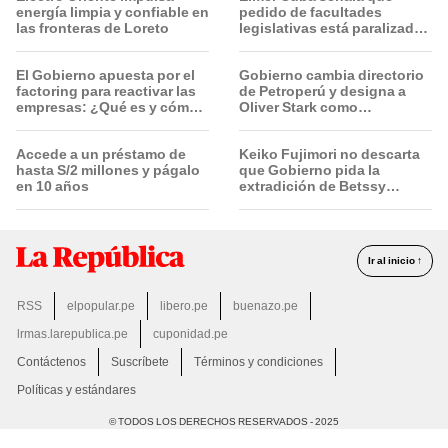
energía limpia y confiable en
pedido de facultades
las fronteras de Loreto
legislativas está paralizado
por "trámite burocrático"
El Gobierno apuesta por el
Gobierno cambia directorio
factoring para reactivar las
de Petroperú y designa a
empresas: ¿Qué es y cómo
Oliver Stark como
funciona?
presidente de la empresa
estatal
Accede a un préstamo de
Keiko Fujimori no descarta
hasta S/2 millones y págalo
que Gobierno pida la
en 10 años
extradición de Betssy
Chávez: "Está dentro de
nuestras facultades"
Ir al inicio ↑
RSS
elpopular.pe
libero.pe
buenazo.pe
lrmas.larepublica.pe
cuponidad.pe
Contáctenos
Suscríbete
Términos y condiciones
Políticas y estándares
© TODOS LOS DERECHOS RESERVADOS - 2025