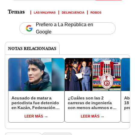
LAS MALVINAS
DELINCUENCIA
ROBOS
Prefiero a La República en
Google
NOTAS RELACIONADAS
Acusado de matar a
¿Cuáles son las 2
Abel 
periodista fue detenido
carreras de ingeniería
18 me
en Kazán, Federación
con menos alumnos en
preve
Rusa
la UNI?: se gradúan
asesi
LEER MÁS
LEER MÁS
menos de 30
en L