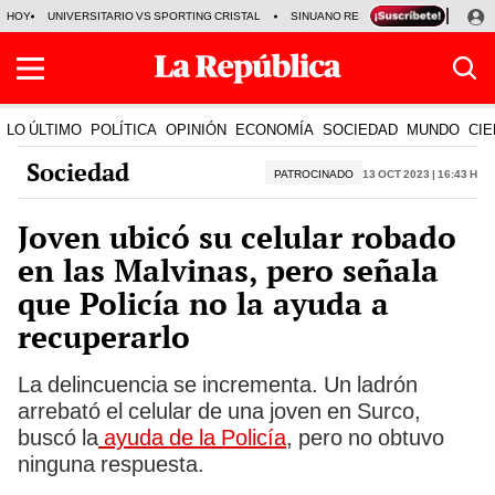
HOY
UNIVERSITARIO VS SPORTING CRISTAL
SINUANO RESULTADOS HOY
CA
LO ÚLTIMO
POLÍTICA
OPINIÓN
ECONOMÍA
SOCIEDAD
MUNDO
CIE
Sociedad
PATROCINADO
13 Oct 2023 | 16:43 h
Joven ubicó su celular robado
en las Malvinas, pero señala
que Policía no la ayuda a
recuperarlo
La delincuencia se incrementa. Un ladrón
arrebató el celular de una joven en Surco,
buscó la
ayuda de la Policía
, pero no obtuvo
ninguna respuesta.