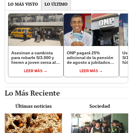
LO MÁS VISTO
LO ÚLTIMO
Asesinan a cambista
ONP pagará 25%
Usuar
para robarle S/3.000 y
adicional de la pensión
S/14.
hieren a joven cerca al
de agosto a jubilados
fútbo
Barrio Chino en Lima
que cumplan este
se ne
LEER MÁS
LEER MÁS
Cercado
requisito: ¿cómo saber
Indec
si soy beneficiario?
empr
19.0
Lo Más Reciente
Últimas noticias
Sociedad