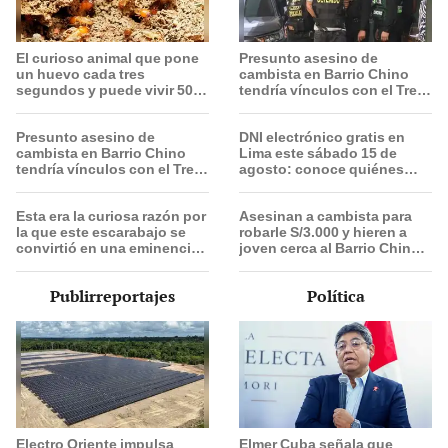
El curioso animal que pone
Presunto asesino de
un huevo cada tres
cambista en Barrio Chino
segundos y puede vivir 50
tendría vínculos con el Tren
años: su presencia se
de Aragua: PNP revela
extiende por casi todo el
marcaje
Presunto asesino de
DNI electrónico gratis en
planeta.
cambista en Barrio Chino
Lima este sábado 15 de
tendría vínculos con el Tren
agosto: conoce quiénes
de Aragua: PNP revela
pueden acceder y qué
marcaje
requisitos deben cumplir
Esta era la curiosa razón por
Asesinan a cambista para
la que este escarabajo se
robarle S/3.000 y hieren a
convirtió en una eminencia
joven cerca al Barrio Chino
en el antiguo Egipto: la
en Lima Cercado
respuesta te sorprenderá.
Publirreportajes
Política
Electro Oriente impulsa
Elmer Cuba señala que