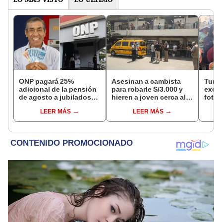
ONP pagará 25%
Asesinan a cambista
Turis
adicional de la pensión
para robarle S/3.000 y
exces
de agosto a jubilados
hieren a joven cerca al
fotog
que cumplan este
Barrio Chino en Lima
alpa
LEER MÁS
LEER MÁS
requisito: ¿cómo saber
Cercado
Seren
si soy beneficiario?
dine