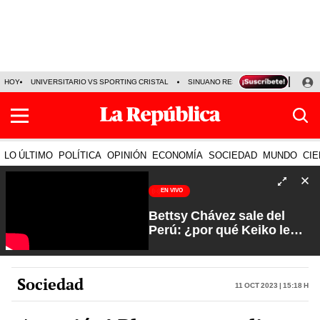
HOY
UNIVERSITARIO VS SPORTING CRISTAL
SINUANO RESULTADOS HOY
CA
LO ÚLTIMO
POLÍTICA
OPINIÓN
ECONOMÍA
SOCIEDAD
MUNDO
CIE
EN VIVO
Bettsy Chávez sale del
Perú: ¿por qué Keiko le
otorgó el salvoconducto? |
Fuerte y Claro con Manuela
Camacho
Sociedad
11 Oct 2023 | 15:18 h