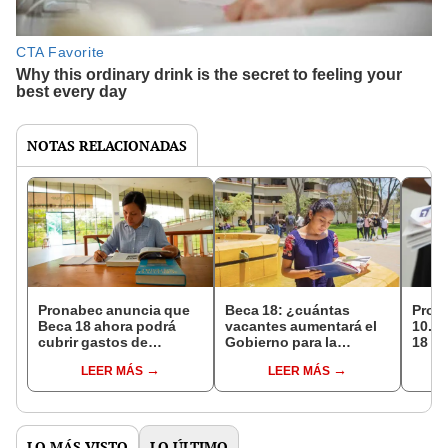
NOTAS RELACIONADAS
Pronabec anuncia que
Beca 18: ¿cuántas
Pron
Beca 18 ahora podrá
vacantes aumentará el
10.0
cubrir gastos de
Gobierno para la
18 pa
preparación
convocatoria del 2024?
esto
LEER MÁS
LEER MÁS
preuniversitaria
acced
LO MÁS VISTO
LO ÚLTIMO