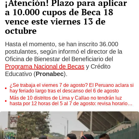
¡Atención! Plazo para aplicar
a 10.000 cupos de Beca 18
vence este viernes 13 de
octubre
Hasta el momento, se han inscrito 36.000
postulantes, según informó el director de la
Oficina de Bienestar del Beneficiario del
Programa Nacional de Becas
y Crédito
Educativo (
Pronabec
).
¿Se trabaja el viernes 7 de agosto? El Peruano aclara si
hay feriado largo tras el descanso del 6 de agosto
Más de 10 distritos de Lima y Callao no tendrán luz
hasta por 12 horas del 5 al 7 de agosto: revisa horarios y
zonas afectadas