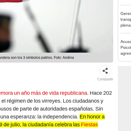
seren
Geren
trans
plena
Olivo
al at
Acusa
Psico
agres
andera son los 3 símbolos patrios. Foto: Andina
autis
Compartir
mora un año más de vida republicana
. Hace 202
 el régimen de los virreyes. Los ciudadanos y
abusos de parte de autoridades españolas. Sin
 una esperanza: la independencia.
En honor a
 de julio, la ciudadanía celebra las
Fiestas