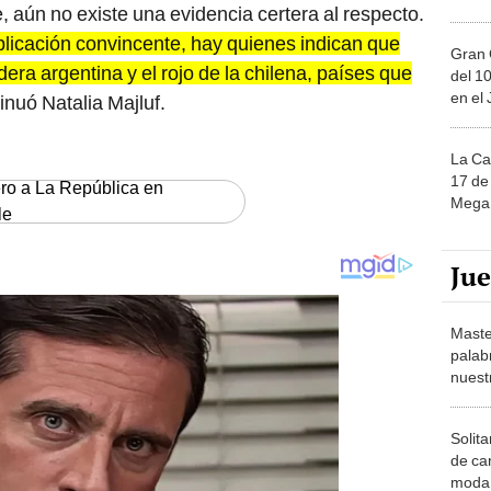
e, aún no existe una evidencia certera al respecto.
icación convincente, hay quienes indican que
Gran 
dera argentina y el rojo de la chilena, países que
del 10
en el
tinuó Natalia Majluf.
La Ca
17 de 
ero a La República en
Mega 
le
Ju
Maste
palab
nuest
Solita
de ca
moda.