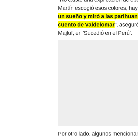
Martín escogió esos colores, ha
un sueño y miró a las parihuana
cuento de Valdelomar
", asegur
Majluf, en 'Sucedió en el Perú'.
Por otro lado, algunos mencion