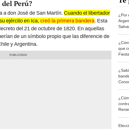
Te 
 del Perú?
sta a don José de San Martín.
Cuando el libertador
¿Por 
u ejército en Ica,
creó la primera bandera
. Esta
Argen
Salva
ecreto del 21 de octubre de 1820. En aquellas
igual
erían de un símbolo propio que las diferencie de
¿Cómo
hile y Argentina.
que c
Fiest
¿Sabí
bander
Conoc
¿Cómo
contra
Reni
Elecc