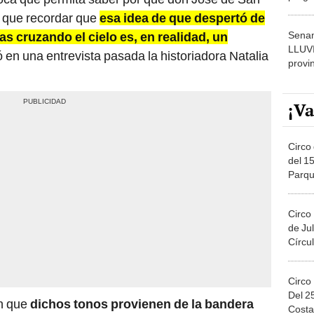
dónde
y que recordar que
esa idea de que despertó de
Senam
s cruzando el cielo es, en realidad, un
LLUV
ó en una entrevista pasada la historiadora Natalia
provi
¡Va
Circo 
del 15
Parqu
Migue
Circo
de Jul
Círcul
Circo
Del 2
an que
dichos tonos provienen de la bandera
Costa