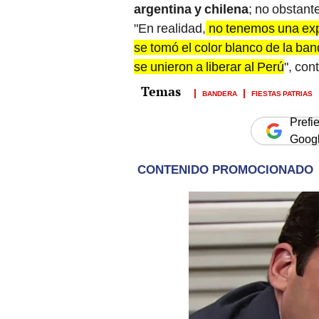
argentina y chilena
; no obstant
"En realidad,
no tenemos una expl
se tomó el color blanco de la ban
se unieron a liberar al Perú
", con
BANDERA
FIESTAS PATRIAS
Prefi
Goog