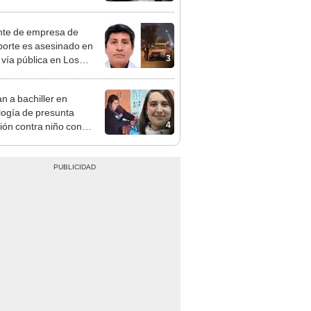
a gestante de Miraflores
te de empresa de
porte es asesinado en
3
 vía pública en Los
s: su esposa sobrevivió
aque
n a bachiller en
logía de presunta
4
ión contra niño con
mo en Surco