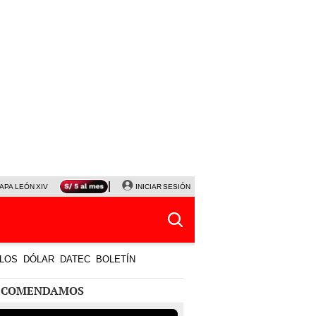
APA LEÓN XIV
NALDY SALDAÑA
INICIAR SESIÓN
LA BELLA LUZ
MAGALY MEDINA
HORÓS
LOS
DÓLAR
DATEC
BOLETÍN
ECOMENDAMOS