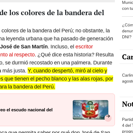
Munic
con tu
 de los colores de la bandera del
miemb
de oct
¿Cómo
la O
colores de la bandera del Perú; no obstante, la
denun
DNI?
una leyenda urbana que ha pasado de generación
 José de San Martín
. Incluso, el
escritor
to al respecto
. ¿Qué dice esta historia? Resulta
Car
cio, se durmió recostado en una palmera. Durante
a más justa.
Y, cuando despertó, miró al cielo y
Carli
que tienen el pecho blanco y las alas rojas, por
agost
ara la bandera del Perú.
No
eo el escudo nacional del
Partid
4 del
progr
poca que permita saber por qué don José de San