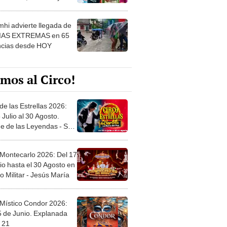
 ver
hi advierte llegada de
IAS EXTREMAS en 65
ncias desde HOY
mos al Circo!
de las Estrellas 2026:
 Julio al 30 Agosto.
e de las Leyendas - San
l
 Montecarlo 2026: Del 17
io hasta el 30 Agosto en
o Militar - Jesús María
 Místico Condor 2026:
5 de Junio. Explanada
 21