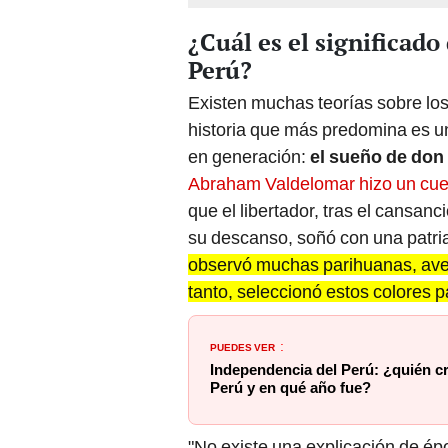
¿Cuál es el significado
Perú?
Existen muchas teorías sobre los 
historia que más predomina es 
en generación:
el sueño de don
Abraham Valdelomar hizo un cuen
que el libertador, tras el cansan
su descanso, soñó con una patri
observó muchas parihuanas, aves 
tanto, seleccionó estos colores p
PUEDES VER
:
Independencia del Perú: ¿quién cr
Perú y en qué año fue?
"No existe una explicación de é