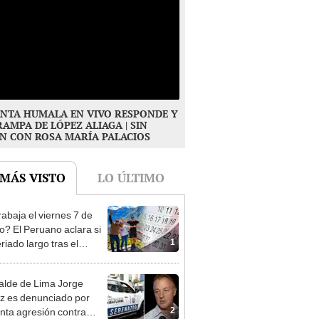
NTA HUMALA EN VIVO RESPONDE Y
RAMPA DE LÓPEZ ALIAGA | SIN
N CON ROSA MARÍA PALACIOS
 MÁS VISTO
LO ÚLTIMO
rabaja el viernes 7 de
o? El Peruano aclara si
1
riado largo tras el
nso del 6 de agosto
alde de Lima Jorge
 es denunciado por
2
nta agresión contra