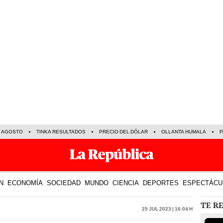
E AGOSTO
TINKA RESULTADOS
PRECIO DEL DÓLAR
OLLANTA HUMALA
P
N
ECONOMÍA
SOCIEDAD
MUNDO
CIENCIA
DEPORTES
ESPECTÁCU
TE R
25 Jul 2023 | 16:04 h