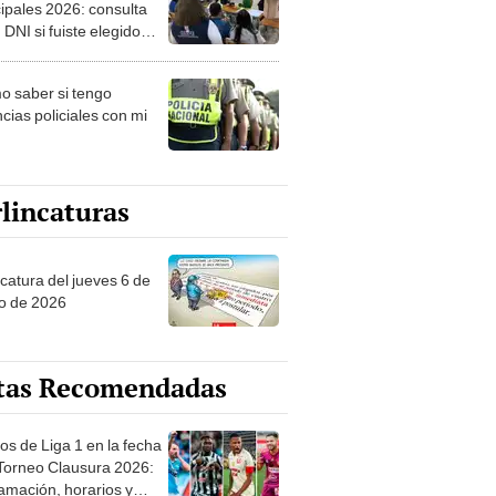
ipales 2026: consulta
 DNI si fuiste elegido
ro de mesa para este 4
ubre en el link oficial de
 saber si tengo
NPE
cias policiales con mi
lincaturas
ncatura del jueves 6 de
o de 2026
tas Recomendadas
os de Liga 1 en la fecha
 Torneo Clausura 2026:
amación, horarios y