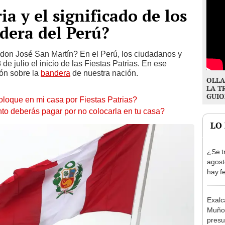
ia y el significado de los
ndera del Perú?
e don José San Martín? En el Perú, los ciudadanos y
julio el inicio de las Fiestas Patrias. En ese
ón sobre la
bandera
de nuestra nación.
OLLA
LA T
GUIO
loque en mi casa por Fiestas Patrias?
to deberás pagar por no colocarla en tu casa?
LO
¿Se t
agost
hay fe
desca
Exalc
Muñoz
presu