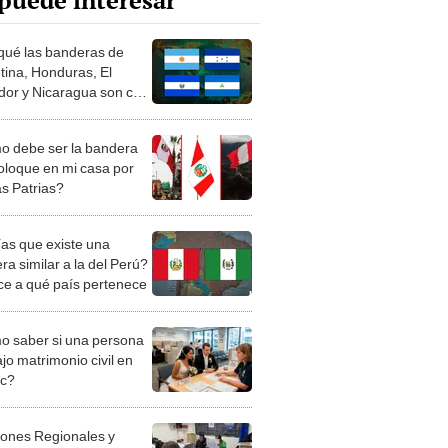
puede interesar
qué las banderas de
tina, Honduras, El
dor y Nicaragua son casi
es?
 debe ser la bandera
oloque en mi casa por
as Patrias?
as que existe una
a similar a la del Perú?
e a qué país pertenece
 saber si una persona
jo matrimonio civil en
ec?
iones Regionales y