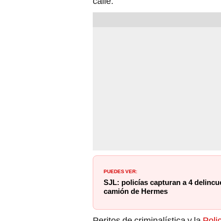
calle.
PUEDES VER:
SJL: policías capturan a 4 delincu
camión de Hermes
Peritos de criminalística y la
Poli