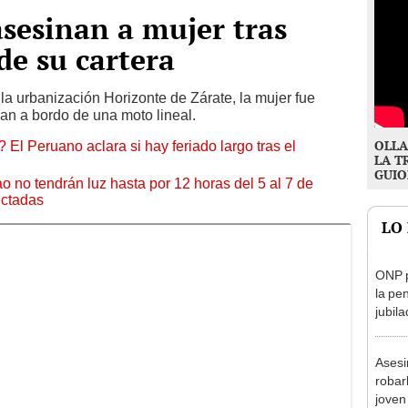
asesinan a mujer tras
 de su cartera
 la urbanización Horizonte de Zárate, la mujer fue
ban a bordo de una moto lineal.
OLLA
 El Peruano aclara si hay feriado largo tras el
LA T
GUIO
ao no tendrán luz hasta por 12 horas del 5 al 7 de
ectadas
LO
ONP p
la pe
jubil
requi
benef
Asesi
robar
joven