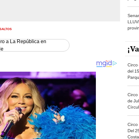
dónde
Senam
LLUV
provi
SALTOS
ero a La República en
¡Va
le
Circo 
del 15
Parqu
Migue
Circo
de Jul
Círcul
Circo
Del 2
Costa