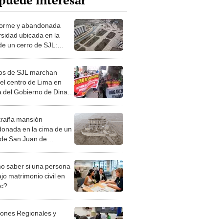
puede interesar
orme y abandonada
rsidad ubicada en la
de un cerro de SJL:
pasó con la institución?
os de SJL marchan
 el centro de Lima en
a del Gobierno de Dina
rte
traña mansión
onada en la cima de un
 de San Juan de
ancho: así es por dentro
 saber si una persona
jo matrimonio civil en
ec?
iones Regionales y