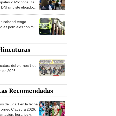
ipales 2026: consulta
 DNI si fuiste elegido
ro de mesa para este 4
ubre en el link oficial de
 saber si tengo
NPE
cias policiales con mi
lincaturas
catura del viernes 7 de
o de 2026
tas Recomendadas
os de Liga 1 en la fecha
 Torneo Clausura 2026:
amación, horarios y