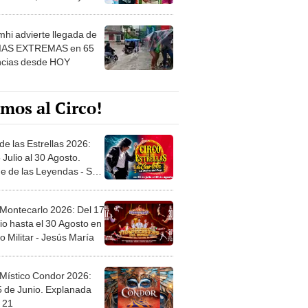
 ver
hi advierte llegada de
IAS EXTREMAS en 65
ncias desde HOY
mos al Circo!
de las Estrellas 2026:
 Julio al 30 Agosto.
e de las Leyendas - San
l
 Montecarlo 2026: Del 17
io hasta el 30 Agosto en
o Militar - Jesús María
 Místico Condor 2026:
5 de Junio. Explanada
 21