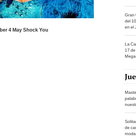
Gran 
del 10
en el
La Ca
17 de 
Mega 
Ju
Maste
palab
nuest
Solita
de ca
moda.