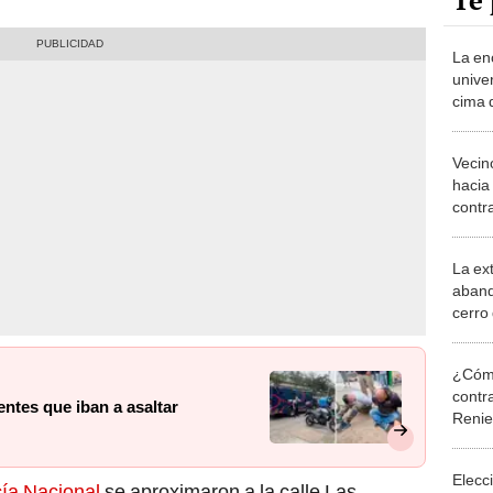
Te 
La en
unive
cima 
¿qué 
Vecin
hacia
contr
Bolua
La ex
aband
cerro
Lurig
¿Cómo
contra
entes que iban a asaltar
Reni
Elecc
cía Nacional
se aproximaron a la calle Las