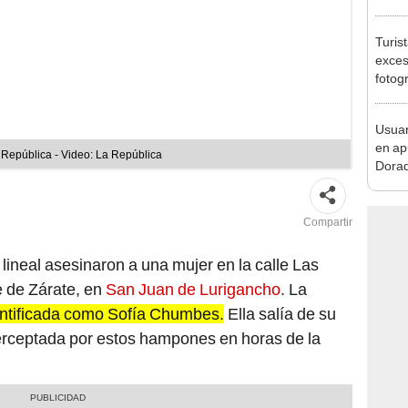
Lima
Turis
exces
fotog
en Cu
recup
Usuar
en ap
a República - Video: La República
Dorad
Indec
con m
Compartir
lineal asesinaron a una mujer en la calle Las
e de Zárate, en
San Juan de Lurigancho
. La
entificada como Sofía Chumbes.
Ella salía de su
terceptada por estos hampones en horas de la