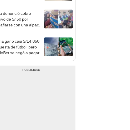
 Cercado
ta denunció cobro
ivo de S/ 50 por
3
rafiarse con una alpaca
sco y Serenazgo
eró el dinero
ia ganó casi S/14.850
uesta de fútbol, pero
4
oBet se negó a pagar:
opi multó a la empresa
ás de S/ 19.000