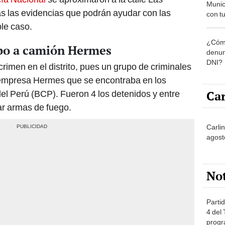
Munic
s las evidencias que podrán ayudar con las
con tu
miemb
le caso.
de oct
¿Cómo
la O
obo a camión Hermes
denun
DNI?
crimen en el distrito, pues un grupo de criminales
a empresa Hermes que se encontraba en los
Car
del Perú (BCP). Fueron 4 los detenidos y entre
ar armas de fuego.
Carlin
agost
No
Partid
4 del
progr