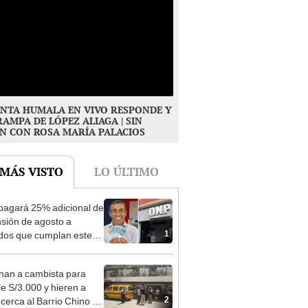
NTA HUMALA EN VIVO RESPONDE Y
RAMPA DE LÓPEZ ALIAGA | SIN
N CON ROSA MARÍA PALACIOS
 MÁS VISTO
LO ÚLTIMO
agará 25% adicional de
nsión de agosto a
1
ados que cumplan este
sito: ¿cómo saber si soy
iciario?
nan a cambista para
le S/3.000 y hieren a
2
 cerca al Barrio Chino en