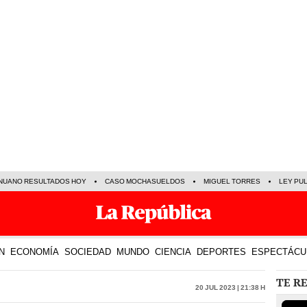
NUANO RESULTADOS HOY
CASO MOCHASUELDOS
MIGUEL TORRES
LEY PU
N
ECONOMÍA
SOCIEDAD
MUNDO
CIENCIA
DEPORTES
ESPECTÁCU
TE R
20 Jul 2023 | 21:38 h