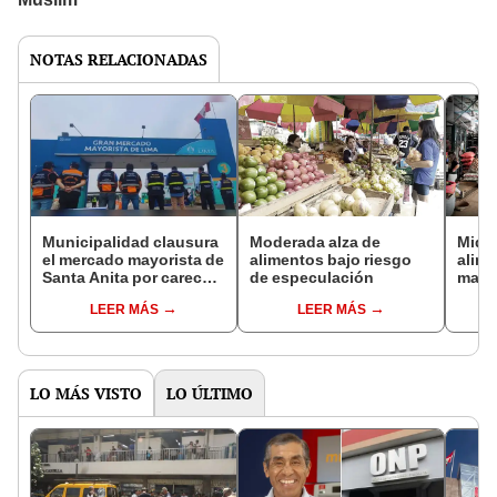
NOTAS RELACIONADAS
Municipalidad clausura
Moderada alza de
Midag
el mercado mayorista de
alimentos bajo riesgo
alim
Santa Anita por carecer
de especulación
mayo
de certificado de
mant
LEER MÁS
LEER MÁS
seguridad
LO MÁS VISTO
LO ÚLTIMO