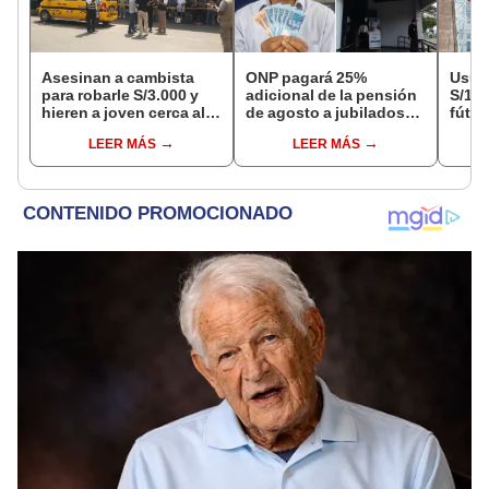
Asesinan a cambista
ONP pagará 25%
Usuar
para robarle S/3.000 y
adicional de la pensión
S/14.
hieren a joven cerca al
de agosto a jubilados
fútbo
Barrio Chino en Lima
que cumplan este
se ne
LEER MÁS
LEER MÁS
Cercado
requisito: ¿cómo saber
Indec
si soy beneficiario?
empr
19.0