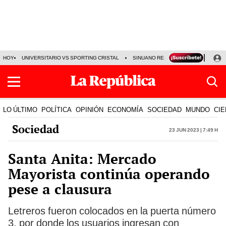
HOY
UNIVERSITARIO VS SPORTING CRISTAL
SINUANO RESULTADOS HOY
CA
LO ÚLTIMO
POLÍTICA
OPINIÓN
ECONOMÍA
SOCIEDAD
MUNDO
CIE
Sociedad
23 Jun 2023 | 7:49 h
Santa Anita: Mercado
Mayorista continúa operando
pese a clausura
Letreros fueron colocados en la puerta número
3, por donde los usuarios ingresan con