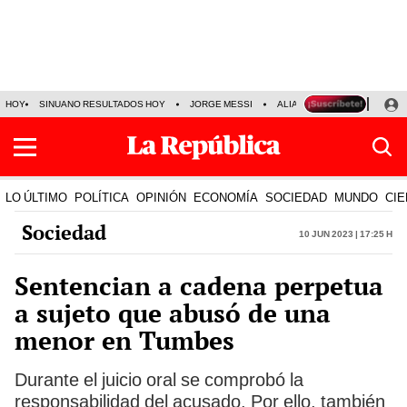
HOY
SINUANO RESULTADOS HOY
JORGE MESSI
ALIANZA LIMA VS SPORT BO
LO ÚLTIMO
POLÍTICA
OPINIÓN
ECONOMÍA
SOCIEDAD
MUNDO
CIE
Sociedad
10 Jun 2023 | 17:25 h
Sentencian a cadena perpetua
a sujeto que abusó de una
menor en Tumbes
Durante el juicio oral se comprobó la
responsabilidad del acusado. Por ello, también