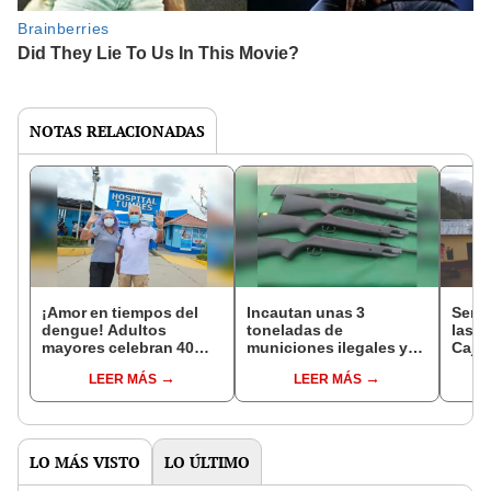
NOTAS RELACIONADAS
¡Amor en tiempos del
Incautan unas 3
Sena
dengue! Adultos
toneladas de
las l
mayores celebran 40
municiones ilegales y
Caja
años de matrimonio tras
armas de largo alcance
Lamb
LEER MÁS
LEER MÁS
vencer enfermedad
en Tumbes
regio
LO MÁS VISTO
LO ÚLTIMO