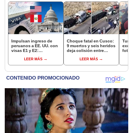
Impulsan ingreso de
Choque fatal en Cusco:
Turis
peruanos a EE. UU. con
9 muertos y seis heridos
exces
visas E1 y E2:
deja colisión entre
fotog
emprendedores y
minivan y camión en
alpa
LEER MÁS
LEER MÁS
pymes serían los más
Espinar
seren
beneficiados
dine