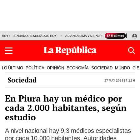
HOY
SINUANO RESULTADOS HOY
ALIANZA LIMA VS SPORT BOYS
JORGE MES
LO ÚLTIMO
POLÍTICA
OPINIÓN
ECONOMÍA
SOCIEDAD
MUNDO
CIE
Sociedad
27 May 2023 | 7:12 h
En Piura hay un médico por
cada 2.000 habitantes, según
estudio
A nivel nacional hay 9,3 médicos especialistas
por cada 10.000 habitantes. Autoridades