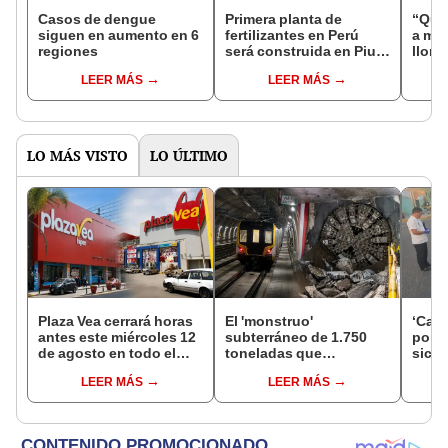
Casos de dengue
Primera planta de
“Quie
siguen en aumento en 6
fertilizantes en Perú
a mi 
regiones
será construida en Piura
lloró
y generará más de
un 5-
LEER MÁS
LEER MÁS
10.000 puestos de
1
trabajo
LO MÁS VISTO
LO ÚLTIMO
Plaza Vea cerrará horas
El 'monstruo'
‘Care
antes este miércoles 12
subterráneo de 1.750
por ‘
de agosto en todo el
toneladas que
sicar
Perú: tiendas atenderán
construye el Metro bajo
captu
LEER MÁS
LEER MÁS
hasta las 7 p.m.
el Callao avanza a su
última estación