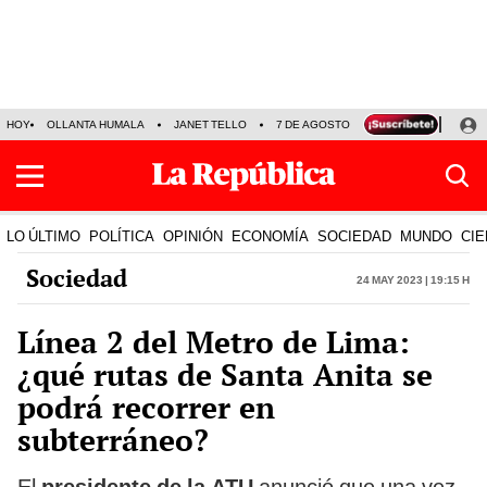
HOY
OLLANTA HUMALA
JANET TELLO
7 DE AGOSTO
TINKA RESULTADOS
LO ÚLTIMO
POLÍTICA
OPINIÓN
ECONOMÍA
SOCIEDAD
MUNDO
CIE
Sociedad
24 May 2023 | 19:15 h
Línea 2 del Metro de Lima:
¿qué rutas de Santa Anita se
podrá recorrer en
subterráneo?