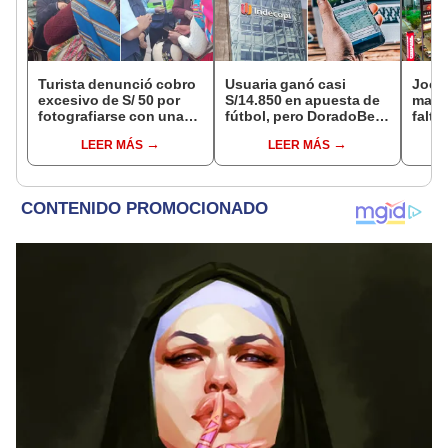
Turista denunció cobro
Usuaria ganó casi
Jocke
excesivo de S/ 50 por
S/14.850 en apuesta de
manti
fotografiarse con una
fútbol, pero DoradoBet
falta
alpaca en Cusco y
se negó a pagar:
¿desd
LEER MÁS
LEER MÁS
Serenazgo recuperó el
Indecopi multó a la
el ce
dinero
empresa con más de S/
19.000