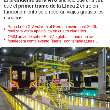
El
presidente de la ATU
anunció que una vez
que el
primer tramo de la Línea 2
entre en
funcionamiento se ofrecerán viajes gratis a los
usuarios.
Papa León XIV volverá al Perú en noviembre 2026:
realizará visita apostólica en cuatro ciudades
OMM advierte sobre El Niño global: fenómeno se
fortalecerá como evento "fuerte" con temperaturas
récord este 2026