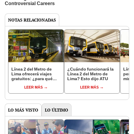
NOTAS RELACIONADAS
Línea 2 del Metro de
¿Cuándo funcionará la
Línea
Lima ofrecerá viajes
Línea 2 del Metro de
permi
gratuitos: ¿para qué
Lima? Esto dijo ATU
minu
tramos y desde
Victo
LEER MÁS
LEER MÁS
cuándo?
Arge
LO MÁS VISTO
LO ÚLTIMO