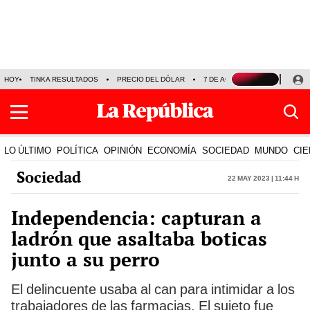
HOY
TINKA RESULTADOS
PRECIO DEL DÓLAR
7 DE AGOSTO
OLLANTA H
LO ÚLTIMO
POLÍTICA
OPINIÓN
ECONOMÍA
SOCIEDAD
MUNDO
CIE
Sociedad
22 May 2023 | 11:44 h
Independencia: capturan a
ladrón que asaltaba boticas
junto a su perro
El delincuente usaba al can para intimidar a los
trabajadores de las farmacias. El sujeto fue