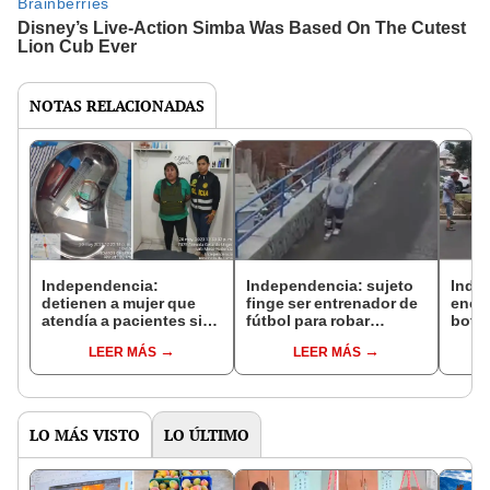
NOTAS RELACIONADAS
Independencia:
Independencia: sujeto
Inde
detienen a mujer que
finge ser entrenador de
encue
atendía a pacientes sin
fútbol para robar
bota
tener título médico
celulares a niños
calle
LEER MÁS
LEER MÁS
reco
LO MÁS VISTO
LO ÚLTIMO