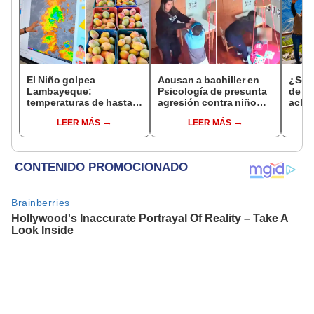
El Niño golpea
Acusan a bachiller en
¿Se t
Lambayeque:
Psicología de presunta
de a
temperaturas de hasta
agresión contra niño
aclar
36 °C ponen en riesgo la
con autismo en Surco:
largo
LEER MÁS
LEER MÁS
producción de mango y
cámaras captan el
del 6
palta
hecho