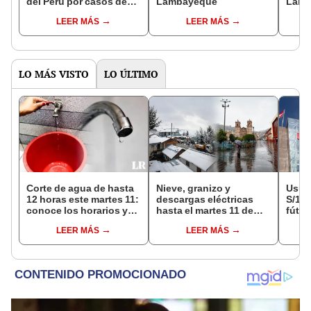
del Perú por casos de
Lambayeque
Lamb
dengue
Liber
LEER MÁS
LEER MÁS
LO MÁS VISTO
LO ÚLTIMO
Corte de agua de hasta
Nieve, granizo y
Usuar
12 horas este martes 11:
descargas eléctricas
S/14.
conoce los horarios y
hasta el martes 11 de
fútbo
zonas afectadas en
agosto: Senamhi
se ne
LEER MÁS
LEER MÁS
Miraflores, SJL, Los
advierte mal tiempo en
Indec
Olivos y más
la sierra e Indeci insta a
empr
tomar medidas de
19.0
prevención