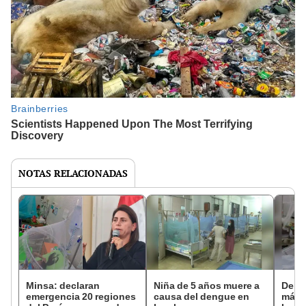
NOTAS RELACIONADAS
Minsa: declaran
Niña de 5 años muere a
Deng
emergencia 20 regiones
causa del dengue en
más 