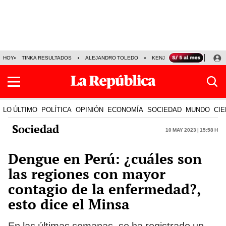
HOY
TINKA RESULTADOS
ALEJANDRO TOLEDO
KENJI FUJIMORI
PRECIO
LO ÚLTIMO
POLÍTICA
OPINIÓN
ECONOMÍA
SOCIEDAD
MUNDO
CIE
Sociedad
10 May 2023 | 15:58 h
Dengue en Perú: ¿cuáles son
las regiones con mayor
contagio de la enfermedad?,
esto dice el Minsa