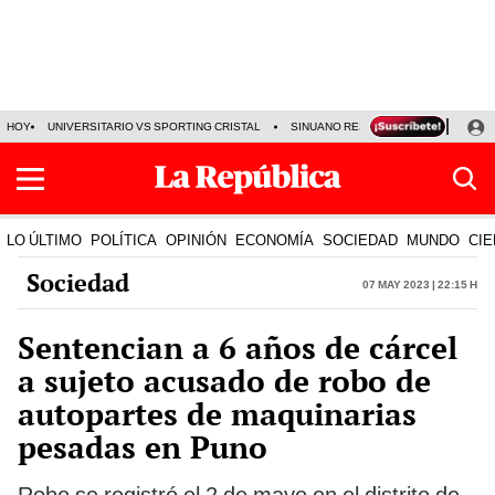
HOY
UNIVERSITARIO VS SPORTING CRISTAL
SINUANO RESULTADOS HOY
CA
LO ÚLTIMO
POLÍTICA
OPINIÓN
ECONOMÍA
SOCIEDAD
MUNDO
CIE
Sociedad
07 May 2023 | 22:15 h
Sentencian a 6 años de cárcel
a sujeto acusado de robo de
autopartes de maquinarias
pesadas en Puno