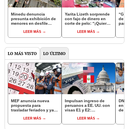
Minedu denuncia
Yarita Lizeth sorprende
“Gra
presunta exhibición de
con fajo de dinero en
de L
menores en desfile
corte de pelo: “¡Quiero
pared
escolar en Puno
que seas mi madrina!”
que 
LEER MÁS
LEER MÁS
entr
LO MÁS VISTO
LO ÚLTIMO
MEF anuncia nueva
Impulsan ingreso de
DNI e
propuesta para
peruanos a EE. UU. con
en Li
trasladar feriados y ya
visas E1 y E2:
de a
no sería a los viernes:
emprendedores y
quié
LEER MÁS
LEER MÁS
“Lunes es mejor día”
pymes serían los más
acce
beneficiados
requi
cump