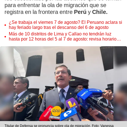
para enfrentar la ola de migración que se
registra en la frontera entre
Perú
y
Chile.
¿Se trabaja el viernes 7 de agosto? El Peruano aclara si
hay feriado largo tras el descanso del 6 de agosto
Más de 10 distritos de Lima y Callao no tendrán luz
hasta por 12 horas del 5 al 7 de agosto: revisa horarios y
zonas afectadas
Titular de Defensa se pronuncia sobre ola de migración. Foto: Vanessa