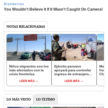
NOTAS RELACIONADAS
Niños migrantes son los
Ejército peruano
Meno
más afectados con la
apoyará para controlar
front
crisis fronteriza
ingreso de extranjeros
Chile
en frontera con Chile
de cr
LEER MÁS
LEER MÁS
LO MÁS VISTO
LO ÚLTIMO