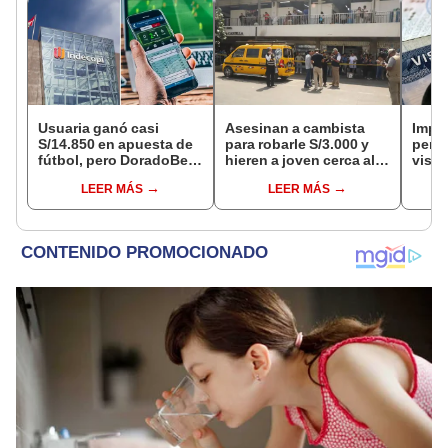
Usuaria ganó casi
Asesinan a cambista
Impu
S/14.850 en apuesta de
para robarle S/3.000 y
perua
fútbol, pero DoradoBet
hieren a joven cerca al
visas
se negó a pagar:
Barrio Chino en Lima
empr
LEER MÁS
LEER MÁS
Indecopi multó a la
Cercado
pyme
empresa con más de S/
bene
19.000