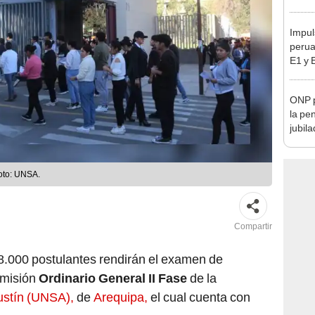
Lima
Impul
perua
E1 y 
pymes
benef
ONP p
la pe
jubil
requi
benef
oto: UNSA.
Compartir
18.000 postulantes rendirán el examen de
dmisión
Ordinario General II Fase
de la
ustín (UNSA),
de
Arequipa,
el cual cuenta con