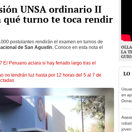
ión UNSA ordinario II
n qué turno te toca rendir
8.000 postulantes rendirán el examen en turnos de
OLLA
acional de San Agustín.
Conoce en esta nota el
LA T
GUIO
 El Peruano aclara si hay feriado largo tras el
LO
ao no tendrán luz hasta por 12 horas del 5 al 7 de
ectadas
Usuar
en ap
Dorad
Indec
con m
Asesi
robar
joven