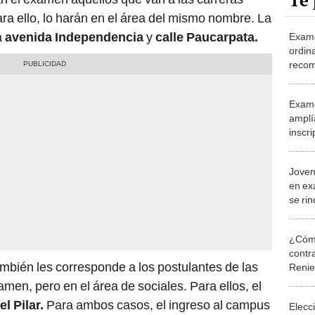
Te 
ara ello, lo harán en el área del mismo nombre. La
a
avenida Independencia
y
calle Paucarpata.
Exam
ordina
recom
consid
prue
Exame
amplí
inscr
Ordin
Joven
en ex
se ri
cuest
¿Cómo
contra
ambién les corresponde a los postulantes de las
Reni
men, pero en el área de sociales. Para ellos, el
l Pilar.
Para ambos casos, el ingreso al campus
Elecc