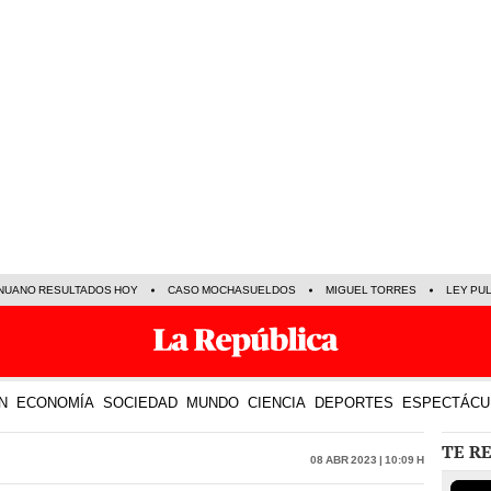
NUANO RESULTADOS HOY
CASO MOCHASUELDOS
MIGUEL TORRES
LEY PU
N
ECONOMÍA
SOCIEDAD
MUNDO
CIENCIA
DEPORTES
ESPECTÁCU
TE R
08 Abr 2023 | 10:09 h