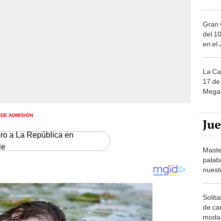
Gran 
del 10
en el
La Ca
17 de 
Mega 
DE ADMISIÓN
Ju
ero a La República en
le
Maste
palab
nuest
Solita
de ca
moda.