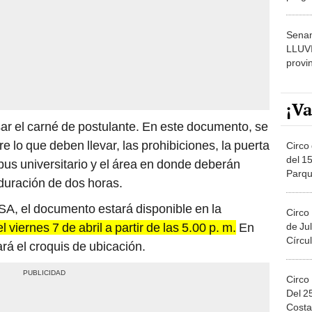
dónde
Senam
LLUV
provi
¡Va
ar el carné de postulante. En este documento, se
e lo que deben llevar, las prohibiciones, la puerta
Circo 
del 15
us universitario y el área en donde deberán
Parqu
 duración de dos horas.
Migue
A, el documento estará disponible en la
Circo
l viernes 7 de abril a partir de las 5.00 p. m.
En
de Jul
Círcul
rá el croquis de ubicación.
Circo
Del 2
Costa