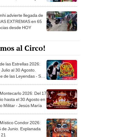
 ver
hi advierte llegada de
IAS EXTREMAS en 65
ncias desde HOY
mos al Circo!
de las Estrellas 2026:
 Julio al 30 Agosto.
e de las Leyendas - San
l
 Montecarlo 2026: Del 17
io hasta el 30 Agosto en
o Militar - Jesús María
 Místico Condor 2026:
5 de Junio. Explanada
 21