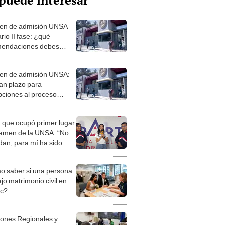
puede interesar
en de admisión UNSA
rio II fase: ¿qué
endaciones debes
erar para rendir la
ba?
n de admisión UNSA:
an plazo para
ipciones al proceso
ario II Fase 2023
 que ocupó primer lugar
amen de la UNSA: “No
ndan, para mí ha sido
ión de años”
 saber si una persona
jo matrimonio civil en
ec?
iones Regionales y