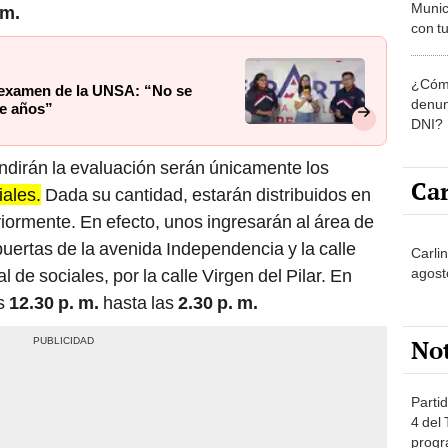
Munic
 m.
con tu
miemb
de oct
¿Cómo
la O
 examen de la UNSA: “No se
denun
de años”
DNI?
rendirán la evaluación serán únicamente los
Car
iales.
Dada su cantidad, estarán distribuidos en
iormente. En efecto, unos ingresarán al área de
puertas de la avenida Independencia y la calle
Carlin
agost
 de sociales, por la calle Virgen del Pilar. En
as
12.30 p. m.
hasta las
2.30 p. m.
No
Partid
4 del
progr