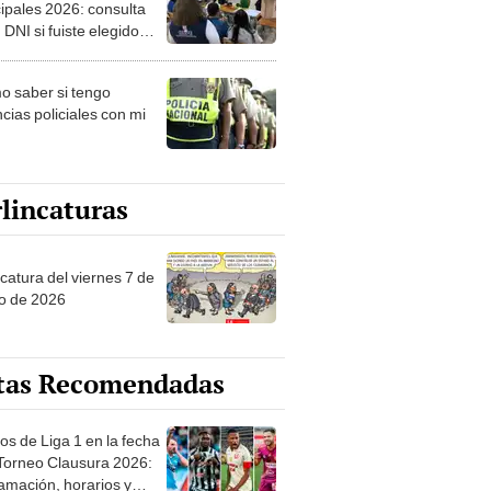
ipales 2026: consulta
 DNI si fuiste elegido
ro de mesa para este 4
ubre en el link oficial de
 saber si tengo
NPE
cias policiales con mi
lincaturas
catura del viernes 7 de
o de 2026
tas Recomendadas
os de Liga 1 en la fecha
 Torneo Clausura 2026:
amación, horarios y