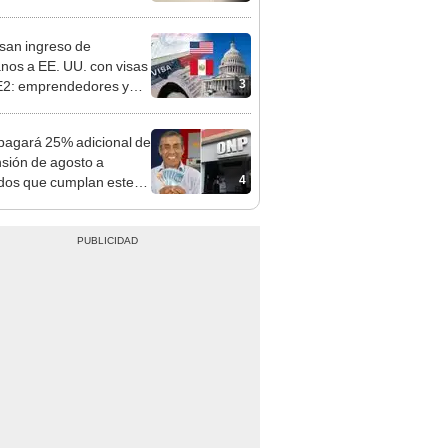
 Cercado
san ingreso de
nos a EE. UU. con visas
3
E2: emprendedores y
 serían los más
iciados
agará 25% adicional de
nsión de agosto a
4
ados que cumplan este
sito: ¿cómo saber si soy
iciario?