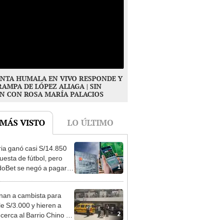
NTA HUMALA EN VIVO RESPONDE Y
RAMPA DE LÓPEZ ALIAGA | SIN
N CON ROSA MARÍA PALACIOS
 MÁS VISTO
LO ÚLTIMO
ia ganó casi S/14.850
uesta de fútbol, pero
1
oBet se negó a pagar:
opi multó a la empresa
ás de S/ 19.000
nan a cambista para
le S/3.000 y hieren a
2
 cerca al Barrio Chino en