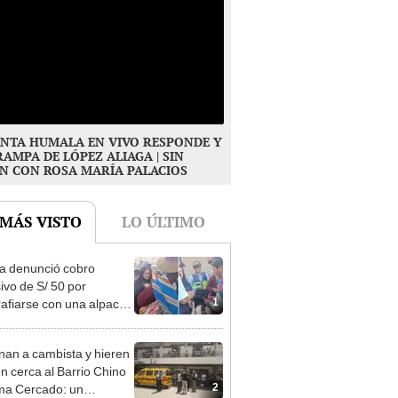
NTA HUMALA EN VIVO RESPONDE Y
RAMPA DE LÓPEZ ALIAGA | SIN
N CON ROSA MARÍA PALACIOS
 MÁS VISTO
LO ÚLTIMO
ta denunció cobro
ivo de S/ 50 por
1
rafiarse con una alpaca
sco y Serenazgo
eró el dinero
nan a cambista y hieren
en cerca al Barrio Chino
2
ma Cercado: un