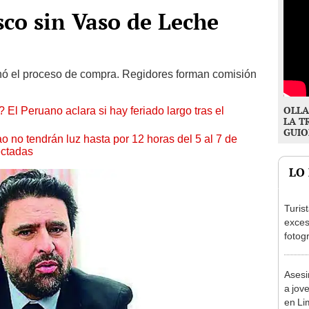
co sin Vaso de Leche
ó el proceso de compra. Regidores forman comisión
OLLA
 El Peruano aclara si hay feriado largo tras el
LA T
GUIO
ao no tendrán luz hasta por 12 horas del 5 al 7 de
ectadas
LO
Turis
exces
fotog
en Cu
recup
Asesi
a jov
en Li