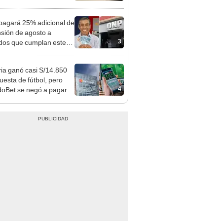
choso detenido
agará 25% adicional de
nsión de agosto a
3
ados que cumplan este
sito: ¿cómo saber si soy
iciario?
ia ganó casi S/14.850
uesta de fútbol, pero
4
oBet se negó a pagar:
opi multó a la empresa
ás de S/ 19.000