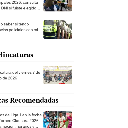
ipales 2026: consulta
 DNI si fuiste elegido
ro de mesa para este 4
ubre en el link oficial de
 saber si tengo
NPE
cias policiales con mi
lincaturas
catura del viernes 7 de
o de 2026
tas Recomendadas
os de Liga 1 en la fecha
 Torneo Clausura 2026:
amación, horarios y