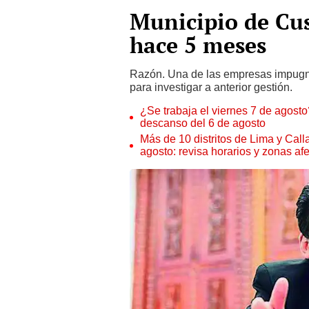
Municipio de Cus
hace 5 meses
Razón. Una de las empresas impugn
para investigar a anterior gestión.
¿Se trabaja el viernes 7 de agosto?
descanso del 6 de agosto
Más de 10 distritos de Lima y Call
agosto: revisa horarios y zonas af