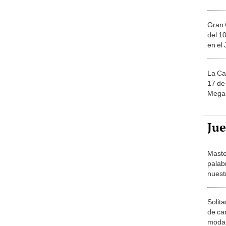
Gran 
del 10
en el
La Ca
17 de 
Mega 
Ju
Maste
palab
nuest
Solita
de ca
moda.