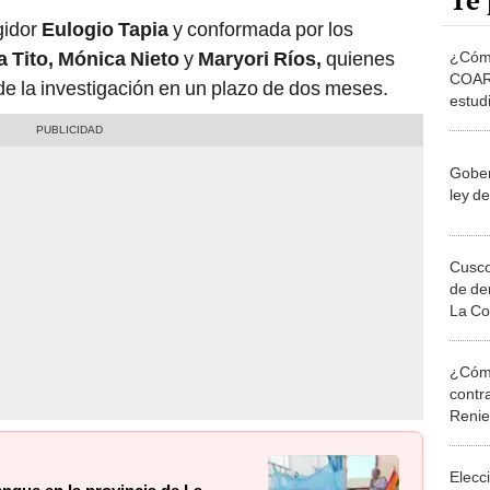
Te 
gidor
Eulogio Tapia
y conformada por los
a Tito, Mónica Nieto
y
Maryori Ríos,
quienes
¿Cómo
COAR 
de la investigación en un plazo de dos meses.
estud
alto 
Gober
ley d
Cusco
de de
La Co
¿Cómo
contra
Reni
Elecc