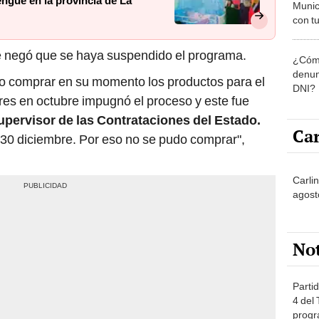
ngue en la provincia de La
Munic
con tu
miemb
de oct
e negó que se haya suspendido el programa.
¿Cómo
la O
denun
do comprar en su momento los productos para el
DNI?
res en octubre impugnó el proceso y este fue
pervisor de las Contrataciones del Estado.
Car
 30 diciembre. Por eso no se pudo comprar",
Carlin
agost
No
Partid
4 del
progr