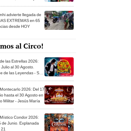
 ver
hi advierte llegada de
IAS EXTREMAS en 65
ncias desde HOY
mos al Circo!
de las Estrellas 2026:
 Julio al 30 Agosto.
e de las Leyendas - San
l
 Montecarlo 2026: Del 17
io hasta el 30 Agosto en
o Militar - Jesús María
 Místico Condor 2026:
5 de Junio. Explanada
 21