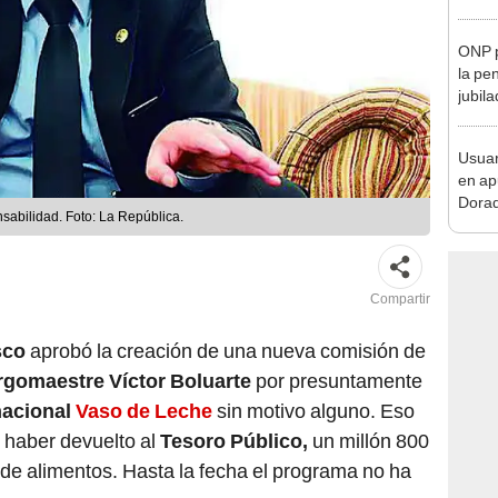
sospe
ONP p
la pe
jubil
requi
benef
Usuar
en ap
Dorad
sabilidad. Foto: La República.
Indec
con m
Compartir
sco
aprobó la creación de una nueva comisión de
gomaestre Víctor Boluarte
por presuntamente
nacional
Vaso de Leche
sin motivo alguno. Eso
l haber devuelto al
Tesoro Público,
un millón 800
 de alimentos. Hasta la fecha el programa no ha