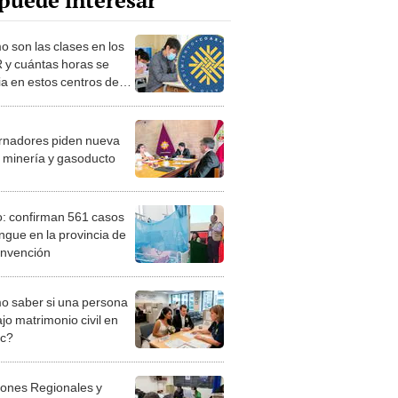
puede interesar
 son las clases en los
y cuántas horas se
ia en estos centros de
rendimiento?
nadores piden nueva
e minería y gasoducto
: confirman 561 casos
ngue en la provincia de
nvención
 saber si una persona
jo matrimonio civil en
ec?
iones Regionales y