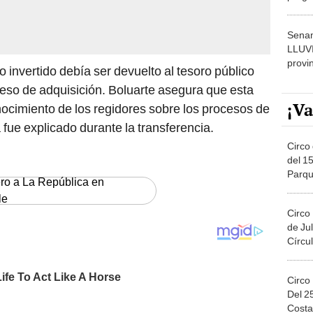
dónde
Senam
LLUV
provi
o invertido debía ser devuelto al tesoro público
eso de adquisición. Boluarte asegura que esta
¡Va
ocimiento de los regidores sobre los procesos de
a fue explicado durante la transferencia.
Circo 
del 15
Parqu
ero a La República en
Migue
le
Circo
de Jul
Círcul
Circo
Del 2
Costa