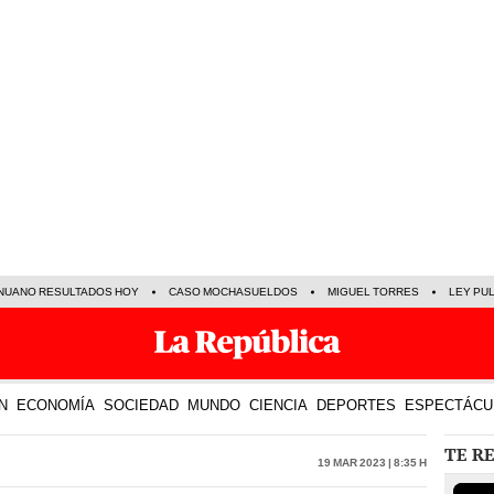
NUANO RESULTADOS HOY
CASO MOCHASUELDOS
MIGUEL TORRES
LEY PU
N
ECONOMÍA
SOCIEDAD
MUNDO
CIENCIA
DEPORTES
ESPECTÁCU
TE R
19 Mar 2023 | 8:35 h