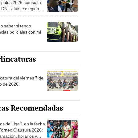
ipales 2026: consulta
 DNI si fuiste elegido
ro de mesa para este 4
ubre en el link oficial de
 saber si tengo
NPE
cias policiales con mi
lincaturas
catura del viernes 7 de
o de 2026
tas Recomendadas
os de Liga 1 en la fecha
 Torneo Clausura 2026:
amación, horarios y