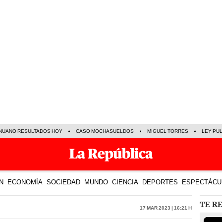
NUANO RESULTADOS HOY
CASO MOCHASUELDOS
MIGUEL TORRES
LEY PU
N
ECONOMÍA
SOCIEDAD
MUNDO
CIENCIA
DEPORTES
ESPECTÁCU
TE R
17 Mar 2023 | 16:21 h