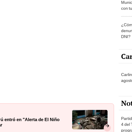
Munic
con tu
miemb
de oct
¿Cómo
la O
denun
DNI?
Car
Carlin
agost
No
Partid
ú entró en "Alerta de El Niño
4 del
ar
progr