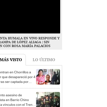
NTA HUMALA EN VIVO RESPONDE Y
RAMPA DE LÓPEZ ALIAGA | SIN
N CON ROSA MARÍA PALACIOS
 MÁS VISTO
LO ÚLTIMO
ntran en Chorrillos a
 que desapareció por 4
1
tras ser captada por
o que conoció en Roblox:
usca al implicado
nto asesino de
sta en Barrio Chino
2
ía vínculos con el Tren