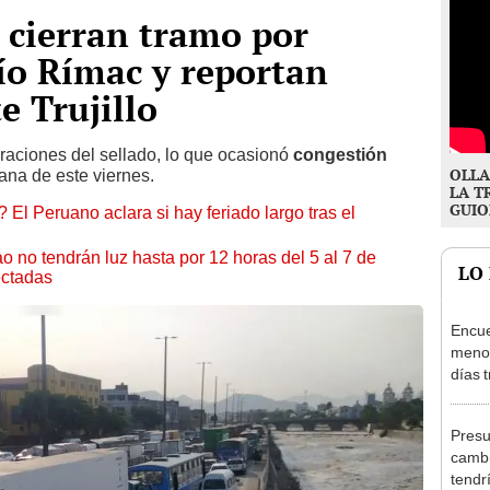
 cierran tramo por
río Rímac y reportan
e Trujillo
raciones del sellado, lo que ocasionó
congestión
OLLA
ana de este viernes.
LA T
GUIO
 El Peruano aclara si hay feriado largo tras el
ao no tendrán luz hasta por 12 horas del 5 al 7 de
LO
ectadas
Encue
menor
días 
sujet
PNP b
Presu
cambi
tendr