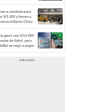
agua: PNP revela
aje
nan a cambista para
le S/3.000 y hieren a
3
 cerca al Barrio Chino en
 Cercado
ia ganó casi S/14.850
uesta de fútbol, pero
4
oBet se negó a pagar:
opi multó a la empresa
ás de S/ 19.000