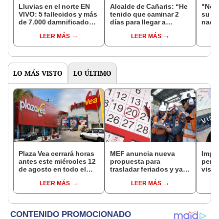
Lluvias en el norte EN
Alcalde de Cañaris: “He
"No e
VIVO: 5 fallecidos y más
tenido que caminar 2
su re
de 7.000 damnificados
días para llegar a
nada
en La Libertad
Chiclayo y hacer
recla
LEER MÁS
LEER MÁS
gestiones”
Agui
LO MÁS VISTO
LO ÚLTIMO
Plaza Vea cerrará horas
MEF anuncia nueva
Impu
antes este miércoles 12
propuesta para
perua
de agosto en todo el
trasladar feriados y ya
visas
Perú: tiendas atenderán
no sería a los viernes:
empr
LEER MÁS
LEER MÁS
hasta las 7 p.m.
“Lunes es mejor día”
pyme
bene