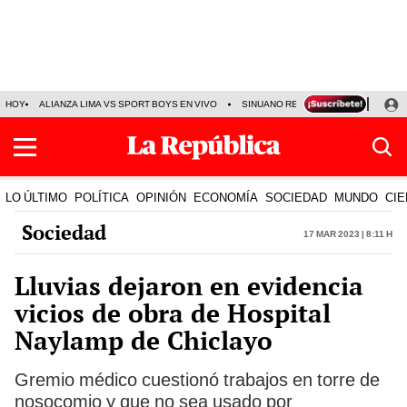
HOY
ALIANZA LIMA VS SPORT BOYS EN VIVO
SINUANO RESULTADOS HOY
JO
LO ÚLTIMO
POLÍTICA
OPINIÓN
ECONOMÍA
SOCIEDAD
MUNDO
CIE
Sociedad
17 Mar 2023 | 8:11 h
Lluvias dejaron en evidencia
vicios de obra de Hospital
Naylamp de Chiclayo
Gremio médico cuestionó trabajos en torre de
nosocomio y que no sea usado por