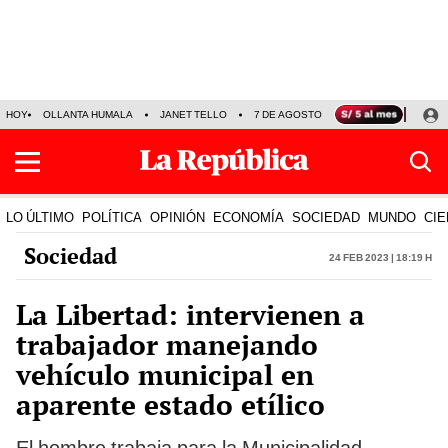
HOY
OLLANTA HUMALA
JANET TELLO
7 DE AGOSTO
TINKA RESULTADOS
LO ÚLTIMO
POLÍTICA
OPINIÓN
ECONOMÍA
SOCIEDAD
MUNDO
CIE
Sociedad
24 Feb 2023 | 18:19 h
La Libertad: intervienen a
trabajador manejando
vehículo municipal en
aparente estado etílico