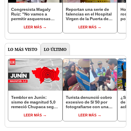
Congresista Magaly
Reportan una serie de
Homb
Ruiz: "No vamos a
falencias en el Hospital
rostr
permitir asquerosas
Virgen de la Puerta de
polic
insinuaciones por parte
Trujillo
cuan
LEER MÁS
LEER MÁS
de un alcalde”
deten
LO MÁS VISTO
LO ÚLTIMO
Temblor en Junín:
Turista denunció cobro
¿Se t
sismo de magnitud 5,0
excesivo de S/ 50 por
de a
remeció Chupaca según
fotografiarse con una
aclar
IGP
alpaca en Cusco y
largo
LEER MÁS
LEER MÁS
Serenazgo recuperó el
del 6
dinero