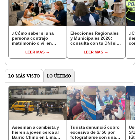
¿Cómo saber si una
Elecciones Regionales
¿Cóm
persona contrajo
y Municipales 2026:
denun
matrimonio civil en
consulta con tu DNI si
con 
Reniec?
fuiste elegido miembro
LEER MÁS
LEER MÁS
de mesa para este 4 de
octubre en el link oficial
de la ONPE
LO MÁS VISTO
LO ÚLTIMO
Asesinan a cambista y
Turista denunció cobro
Usuar
hieren a joven cerca al
excesivo de S/ 50 por
S/14.
Barrio Chino en Lima
fotografiarse con una
fútbo