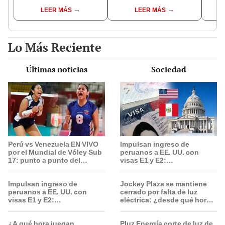
Cercado: un
alpaca en Cusco y
se ne
LEER MÁS
LEER MÁS
sospechoso detenido
Serenazgo recuperó el
Indec
dinero
empr
19.0
Lo Más Reciente
Últimas noticias
Sociedad
Perú vs Venezuela EN VIVO
Impulsan ingreso de
por el Mundial de Vóley Sub
peruanos a EE. UU. con
17: punto a punto del
visas E1 y E2:
partido
emprendedores y pymes
serían los más beneficiados
Impulsan ingreso de
Jockey Plaza se mantiene
peruanos a EE. UU. con
cerrado por falta de luz
visas E1 y E2:
eléctrica: ¿desde qué hora
emprendedores y pymes
abrirá el centro comercial?
serían los más beneficiados
¿A qué hora juegan
Pluz Energía corte de luz de