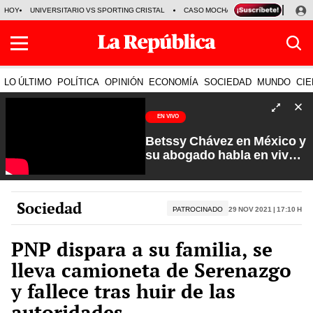
HOY
UNIVERSITARIO VS SPORTING CRISTAL
CASO MOCHASUELDOS
MIGUEL
LO ÚLTIMO
POLÍTICA
OPINIÓN
ECONOMÍA
SOCIEDAD
MUNDO
CIE
EN VIVO
Betssy Chávez en México y
su abogado habla en vivo |
Que No Se Te Olvide con
Carlos Cornejo
Sociedad
PATROCINADO
29 Nov 2021 | 17:10 h
PNP dispara a su familia, se
lleva camioneta de Serenazgo
y fallece tras huir de las
autoridades