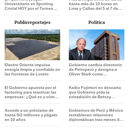
Universitario vs Sporting
hasta más de 10 horas en
Cristal HOY por el Torneo
Lima y Callao del 5 al 7 de
Clausura de la Liga 1 2026?
agosto: revisa horarios y
zonas afectadas
Publirreportajes
Política
Electro Oriente impulsa
Gobierno cambia directorio
energía limpia y confiable en
de Petroperú y designa a
las fronteras de Loreto
Oliver Stark como
presidente de la empresa
estatal
El Gobierno apuesta por el
Keiko Fujimori no descarta
factoring para reactivar las
que Gobierno pida la
empresas: ¿Qué es y cómo
extradición de Betssy
funciona?
Chávez: "Está dentro de
nuestras facultades"
Accede a un préstamo de
Gobiernos de Perú y México
hasta S/2 millones y págalo
restablecen relaciones
en 10 años
diplomáticas tras meses de
tensión política