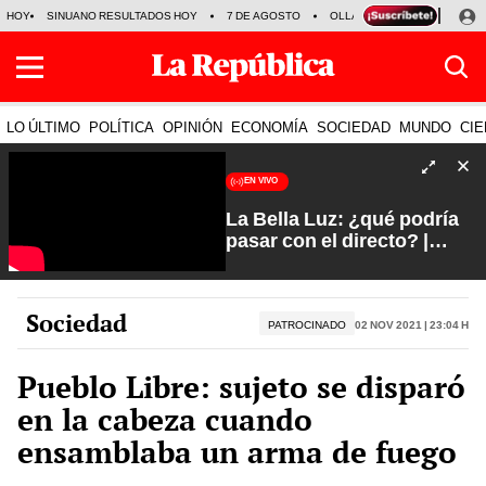
HOY
SINUANO RESULTADOS HOY
7 DE AGOSTO
OLLANTA HUMALA
PAPA
LO ÚLTIMO
POLÍTICA
OPINIÓN
ECONOMÍA
SOCIEDAD
MUNDO
CIE
EN VIVO
La Bella Luz: ¿qué podría
pasar con el directo? |
Fuerte y Claro con Manuela
Camacho
Sociedad
PATROCINADO
02 Nov 2021 | 23:04 h
Pueblo Libre: sujeto se disparó
en la cabeza cuando
ensamblaba un arma de fuego