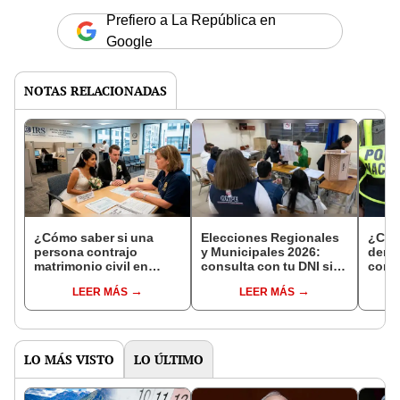
Prefiero a La República en
Google
NOTAS RELACIONADAS
¿Cómo saber si una
Elecciones Regionales
¿Cóm
persona contrajo
y Municipales 2026:
denun
matrimonio civil en
consulta con tu DNI si
con 
Reniec?
fuiste elegido miembro
LEER MÁS
LEER MÁS
de mesa para este 4 de
octubre en el link oficial
de la ONPE
LO MÁS VISTO
LO ÚLTIMO