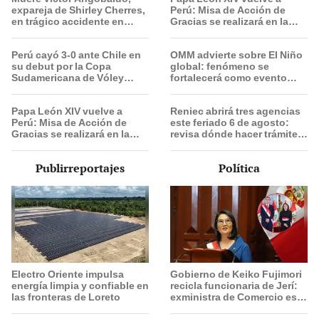
expareja de Shirley Cherres,
Perú: Misa de Acción de
en trágico accidente en
Gracias se realizará en la
Cañete
Base Aérea Las Palmas
Perú cayó 3-0 ante Chile en
OMM advierte sobre El Niño
su debut por la Copa
global: fenómeno se
Sudamericana de Vóley
fortalecerá como evento
Masculino 2026
"fuerte" con temperaturas
récord este 2026
Papa León XIV vuelve a
Reniec abrirá tres agencias
Perú: Misa de Acción de
este feriado 6 de agosto:
Gracias se realizará en la
revisa dónde hacer trámites
Base Aérea Las Palmas
y recoger tu DNI
Publirreportajes
Política
Electro Oriente impulsa
Gobierno de Keiko Fujimori
energía limpia y confiable en
recicla funcionaria de Jerí:
las fronteras de Loreto
exministra de Comercio es
ahora presidenta de