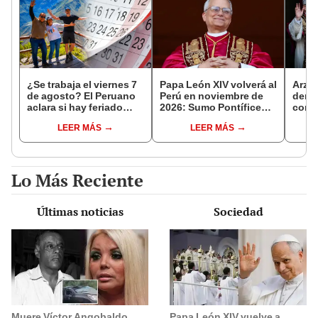
¿Se trabaja el viernes 7
Papa León XIV volverá al
Arzo
de agosto? El Peruano
Perú en noviembre de
derog
aclara si hay feriado
2026: Sumo Pontífice
como 
largo tras el descanso
realizará visita
ante 
LEER MÁS
LEER MÁS
del 6 de agosto
apostólica en cuatro
León
ciudades
Lo Más Reciente
Últimas noticias
Sociedad
Muere Víctor Angobaldo,
Papa León XIV vuelve a