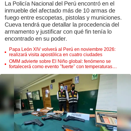
La Policía Nacional del Perú encontró en el
inmueble del afectado más de 10 armas de
fuego entre escopetas, pistolas y municiones.
Cueva tendrá que detallar la procedencia del
armamento y justificar con qué fin tenía lo
encontrado en su poder.
Papa León XIV volverá al Perú en noviembre 2026:
realizará visita apostólica en cuatro ciudades
OMM advierte sobre El Niño global: fenómeno se
fortalecerá como evento "fuerte" con temperaturas
récord este 2026