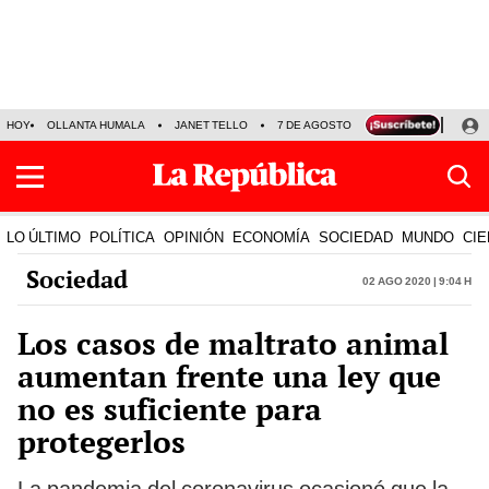
HOY
OLLANTA HUMALA
JANET TELLO
7 DE AGOSTO
TINKA RESULTADOS
LO ÚLTIMO
POLÍTICA
OPINIÓN
ECONOMÍA
SOCIEDAD
MUNDO
CIE
Sociedad
02 Ago 2020 | 9:04 h
Los casos de maltrato animal
aumentan frente una ley que
no es suficiente para
protegerlos