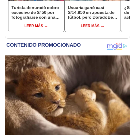
Turista denunció cobro
Usuaria ganó casi
¿Se t
excesivo de S/ 50 por
S/14.850 en apuesta de
de a
fotografiarse con una
fútbol, pero DoradoBet
aclar
alpaca en Cusco y
se negó a pagar:
largo
LEER MÁS
LEER MÁS
Serenazgo recuperó el
Indecopi multó a la
del 6
dinero
empresa con más de S/
19.000