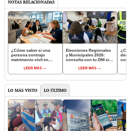
NOTAS RELACIONADAS
¿Cómo saber si una
Elecciones Regionales
¿Cóm
persona contrajo
y Municipales 2026:
denun
matrimonio civil en
consulta con tu DNI si
con 
Reniec?
fuiste elegido miembro
LEER MÁS
LEER MÁS
de mesa para este 4 de
octubre en el link oficial
de la ONPE
LO MÁS VISTO
LO ÚLTIMO