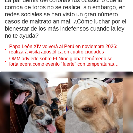
La pandemia del coronavirus ocasionó que la
corrida de toros no se realice; sin embargo, en
redes sociales se han visto un gran número
casos de maltrato animal. ¿Cómo luchar por el
bienestar de los más indefensos cuando la ley
no te ayuda?
Papa León XIV volverá al Perú en noviembre 2026:
realizará visita apostólica en cuatro ciudades
OMM advierte sobre El Niño global: fenómeno se
fortalecerá como evento "fuerte" con temperaturas
récord este 2026