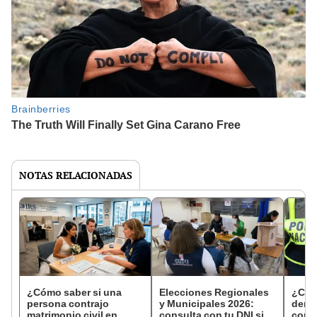
NOTAS RELACIONADAS
¿Cómo saber si una
Elecciones Regionales
¿Cóm
persona contrajo
y Municipales 2026:
denun
matrimonio civil en
consulta con tu DNI si
con 