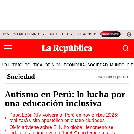
HOY
OLLANTA HUMALA
JANET TELLO
7 DE AGOSTO
TINKA RESULTADOS
LO ÚLTIMO
POLÍTICA
OPINIÓN
ECONOMÍA
SOCIEDAD
MUNDO
CIE
Sociedad
24 Feb 2019 | 21:00 h
Autismo en Perú: la lucha por
una educación inclusiva
Papa León XIV volverá al Perú en noviembre 2026:
realizará visita apostólica en cuatro ciudades
OMM advierte sobre El Niño global: fenómeno se
fortalecerá como evento "fuerte" con temperaturas