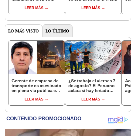
Reniec?
fuiste elegido miembro
LEER MÁS
LEER MÁS
de mesa para este 4 de
octubre en el link oficial
de la ONPE
LO MÁS VISTO
LO ÚLTIMO
Gerente de empresa de
¿Se trabaja el viernes 7
Acusa
transporte es asesinado
de agosto? El Peruano
Psico
en plena vía pública en
aclara si hay feriado
agres
Los Olivos: su esposa
largo tras el descanso
con 
LEER MÁS
LEER MÁS
sobrevivió al ataque
del 6 de agosto