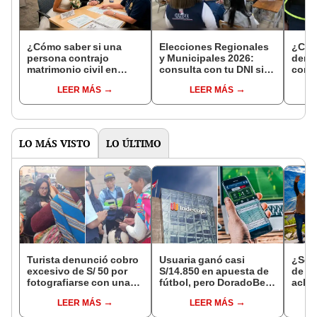
¿Cómo saber si una
Elecciones Regionales
¿Cóm
persona contrajo
y Municipales 2026:
denun
matrimonio civil en
consulta con tu DNI si
con 
Reniec?
fuiste elegido miembro
LEER MÁS
LEER MÁS
de mesa para este 4 de
octubre en el link oficial
de la ONPE
LO MÁS VISTO
LO ÚLTIMO
Turista denunció cobro
Usuaria ganó casi
¿Se t
excesivo de S/ 50 por
S/14.850 en apuesta de
de a
fotografiarse con una
fútbol, pero DoradoBet
aclar
alpaca en Cusco y
se negó a pagar:
largo
LEER MÁS
LEER MÁS
Serenazgo recuperó el
Indecopi multó a la
del 6
dinero
empresa con más de S/