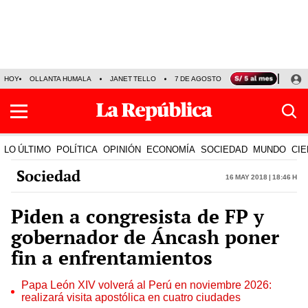
HOY
OLLANTA HUMALA
JANET TELLO
7 DE AGOSTO
TINKA RESULTADOS
LO ÚLTIMO
POLÍTICA
OPINIÓN
ECONOMÍA
SOCIEDAD
MUNDO
CIE
Sociedad
16 May 2018 | 18:46 h
Piden a congresista de FP y
gobernador de Áncash poner
fin a enfrentamientos
Papa León XIV volverá al Perú en noviembre 2026:
realizará visita apostólica en cuatro ciudades